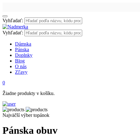
Vyhľadať:
Vyhľadať:
Dámska
Pánska
Doplnky
Blog
O nás
Zľavy
0
Žiadne produkty v košíku.
Najväčší výber topánok
Pánska obuv