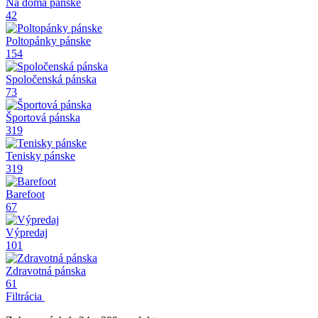
Na doma pánske
42
Poltopánky pánske
154
Spoločenská pánska
73
Športová pánska
319
Tenisky pánske
319
Barefoot
67
Výpredaj
101
Zdravotná pánska
61
Filtrácia