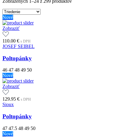
Zobrazených 1–24 z 299 produktov
Nové
Zobraziť
110.00
€
s DPH
JOSEF SEIBEL
Poltopánky
46
47
48
49
50
Nové
Zobraziť
129.95
€
s DPH
Sioux
Poltopánky
47
47.5
48
49
50
Nové