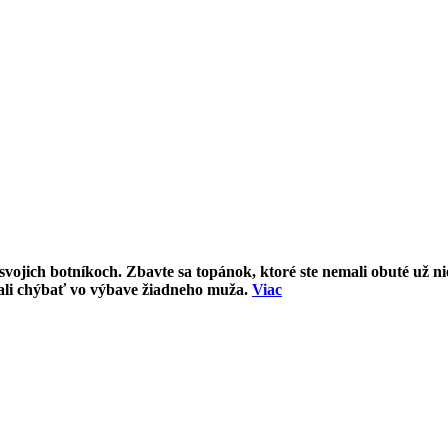
 svojich botníkoch. Zbavte sa topánok, ktoré ste nemali obuté už n
mali chýbať vo výbave žiadneho muža.
Viac