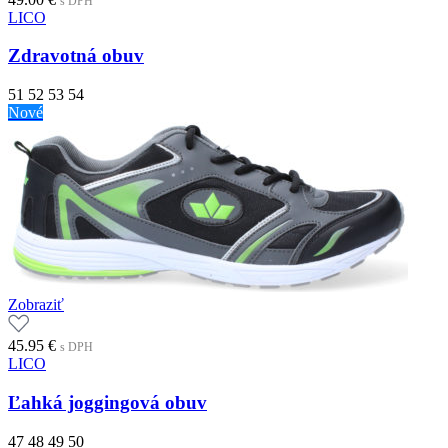
s DPH
LICO
Zdravotná obuv
51
52
53
54
Nové
Zobraziť
45.95
€
s DPH
LICO
Ľahká joggingová obuv
47
48
49
50