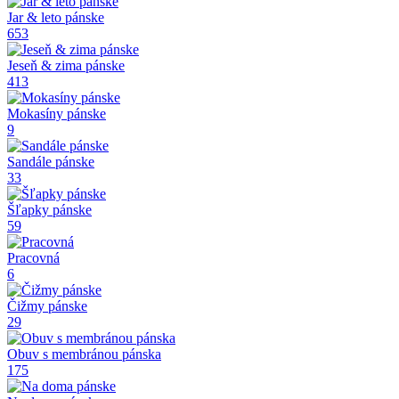
Jar & leto pánske
653
Jeseň & zima pánske
413
Mokasíny pánske
9
Sandále pánske
33
Šľapky pánske
59
Pracovná
6
Čižmy pánske
29
Obuv s membránou pánska
175