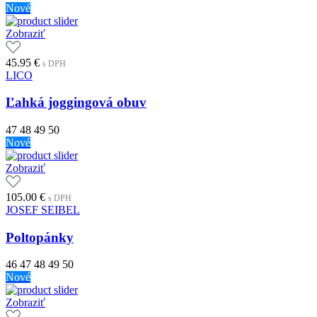
Nové
Zobraziť
45.95
€
s DPH
LICO
Ľahká joggingová obuv
47
48
49
50
Nové
Zobraziť
105.00
€
s DPH
JOSEF SEIBEL
Poltopánky
46
47
48
49
50
Nové
Zobraziť