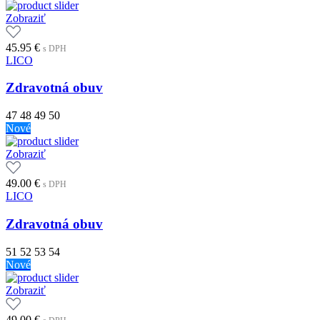
Zobraziť
45.95
€
s DPH
LICO
Zdravotná obuv
47
48
49
50
Nové
Zobraziť
49.00
€
s DPH
LICO
Zdravotná obuv
51
52
53
54
Nové
Zobraziť
49.00
€