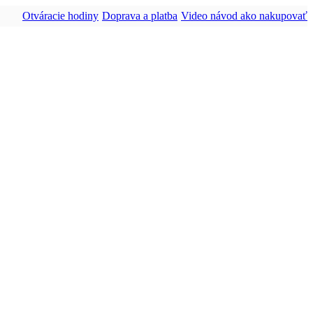
Otváracie hodiny
Doprava a platba
Video návod ako nakupovať