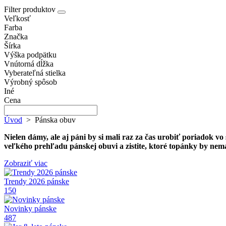
Filter produktov
Veľkosť
Farba
Značka
Šírka
Výška podpätku
Vnútorná dĺžka
Vyberateľná stielka
Výrobný spôsob
Iné
Cena
Úvod
>
Pánska obuv
Nielen dámy, ale aj páni by si mali raz za čas urobiť poriadok vo
veľkého prehľadu pánskej obuvi a zistite, ktoré topánky by ne
Zobraziť viac
Trendy 2026 pánske
150
Novinky pánske
487