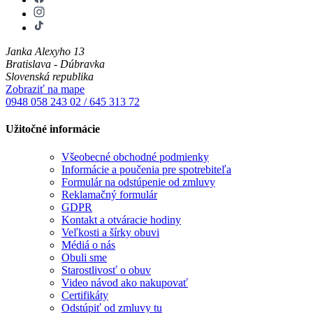
Janka Alexyho 13
Bratislava - Dúbravka
Slovenská republika
Zobraziť na mape
0948 058 243
02 / 645 313 72
Užitočné informácie
Všeobecné obchodné podmienky
Informácie a poučenia pre spotrebiteľa
Formulár na odstúpenie od zmluvy
Reklamačný formulár
GDPR
Kontakt a otváracie hodiny
Veľkosti a šírky obuvi
Médiá o nás
Obuli sme
Starostlivosť o obuv
Video návod ako nakupovať
Certifikáty
Odstúpiť od zmluvy tu