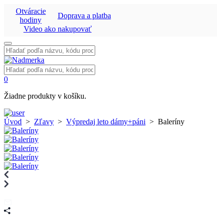
Otváracie
Doprava a platba
hodiny
Video ako nakupovať
Vyhľadať:
Vyhľadať:
0
Žiadne produkty v košíku.
Úvod
>
Zľavy
>
Výpredaj leto dámy+páni
>
Baleríny