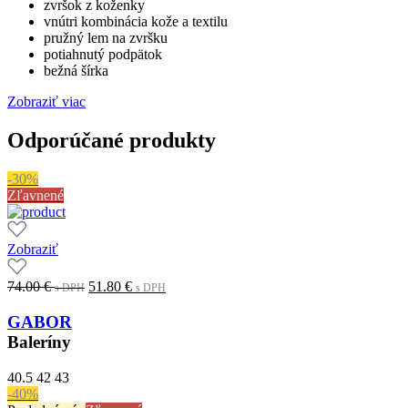
zvršok z koženky
vnútri kombinácia kože a textilu
pružný lem na zvršku
potiahnutý podpätok
bežná šírka
Zobraziť viac
Odporúčané produkty
-30%
Zľavnené
Zobraziť
Original
Current
74.00
€
51.80
€
s DPH
s DPH
price
price
was:
is:
GABOR
74.00 €.
51.80 €.
s
s
Baleríny
DPH
DPH
40.5
42
43
-40%