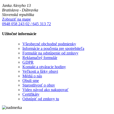
Janka Alexyho 13
Bratislava - Dúbravka
Slovenská republika
Zobraziť na mape
0948 058 243
02 / 645 313 72
Užitočné informácie
Všeobecné obchodné podmienky
Informácie a poučenia pre spotrebiteľa
Formulár na odstúpenie od zmluvy
Reklamačný formulár
GDPR
Kontakt a otváracie hodiny
Veľkosti a šírky obuvi
Médiá o nás
Obuli sme
Starostlivosť o obuv
Video návod ako nakupovať
Certifikáty
Odstúpiť od zmluvy tu