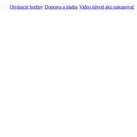
Otváracie hodiny
Doprava a platba
Video návod ako nakupovať