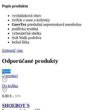
Popis produktu
vychádzková obuv
zvršok z usne a koženky
GoreTex
priedušná nepremokavá membrána
podšívka textilná
vyberateľná stielka
Soft Walk podošva
bežná šírka
Zobraziť viac
Odporúčané produkty
Nové
Do košíka
8.80
€
s DPH
SHOEBOY´S