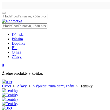
Vyhľadať:
Vyhľadať:
Dámska
Pánska
Doplnky
Blog
O nás
Zľavy
0
Žiadne produkty v košíku.
Úvod
>
Zľavy
>
Výpredaj zima dámy+páni
>
Tenisky