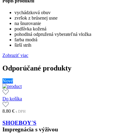
Popis produktu
vychádzková obuv
zvršok z brúsenej usne
na šnurovanie
podšívka kožená
pohodlná odpružená vyberateľná vložka
farba modrá
širší strih
Zobraziť viac
Odporúčané produkty
Nové
Do košíka
8.80
€
s DPH
SHOEBOY´S
Impregnácia s výživou