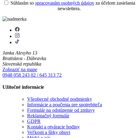
Súhlasím so
spracovaním osobných údajov
za účelom zasielania
newslettera.
Janka Alexyho 13
Bratislava - Dúbravka
Slovenská republika
Zobraziť na mape
0948 058 243
02 / 645 313 72
Užitočné informácie
Všeobecné obchodné podmienky
Informácie a poučenia pre spotrebiteľa
Formulár na odstúpenie od zmluvy
Reklamačný formulár
GDPR
Kontakt a otváracie hodiny
Veľkosti a šírky obuvi
Médiá o nás