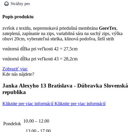
Strážny pes
Popis produktu
zvršok z textilu, nepremokavá priedušná membrána
GoreTex
,
zateplená, zapínanie na zips, variabilná sára na suchý zips, výška
obuvi 20cm, vyberateľná stielka, klinová podošva, širší strih
vnútorná dĺžka pri veľkosti 42 = 27,5cm
vnútorná dĺžka pri veľkosti 43 = 28,2cm
Zobraziť viac
Kde nás nájdete?
Janka Alexyho 13 Bratislava - Dúbravka Slovenská
republika
Kliknite pre viac informácií
Kliknite pre viac informácií
10.00 – 12.00
Pondelok
, 13.00 - 17.00