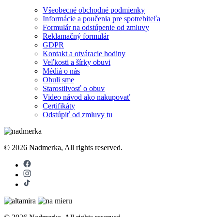
Všeobecné obchodné podmienky
Informácie a poučenia pre spotrebiteľa
Formulár na odstúpenie od zmluvy
Reklamačný formulár
GDPR
Kontakt a otváracie hodiny
Veľkosti a šírky obuvi
Médiá o nás
Obuli sme
Starostlivosť o obuv
Video návod ako nakupovať
Certifikáty
Odstúpiť od zmluvy tu
© 2026 Nadmerka, All rights reserved.