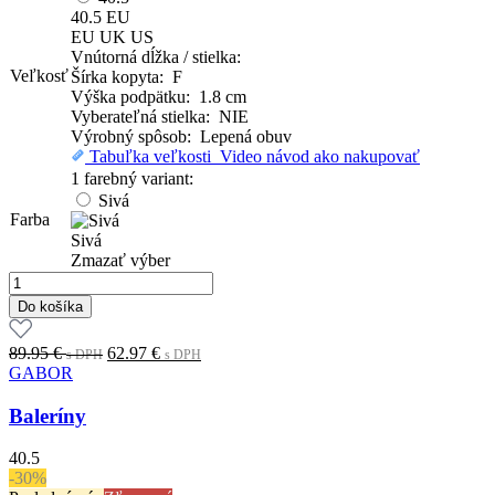
40.5
EU
EU
UK
US
Vnútorná dĺžka / stielka:
Veľkosť
Šírka kopyta: F
Výška podpätku: 1.8 cm
Vyberateľná stielka: NIE
Výrobný spôsob: Lepená obuv
Tabuľka veľkosti
Video návod ako nakupovať
1 farebný variant:
Sivá
Farba
Sivá
Zmazať výber
množstvo
Baleríny
Do košíka
Original
Current
89.95
€
62.97
€
s DPH
s DPH
price
price
GABOR
was:
is:
89.95 €.
62.97 €.
Baleríny
s
s
DPH
DPH
40.5
-30%