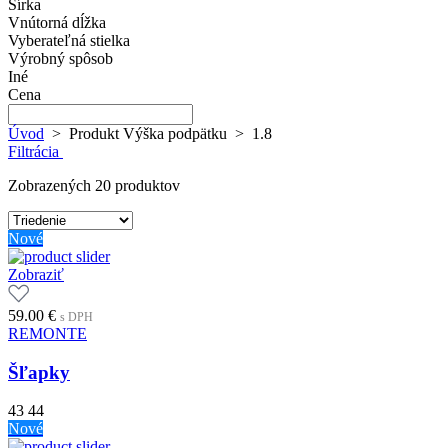
Šírka
Vnútorná dĺžka
Vyberateľná stielka
Výrobný spôsob
Iné
Cena
Úvod
>
Produkt Výška podpätku
>
1.8
Filtrácia
Zobrazených 20 produktov
Nové
Zobraziť
59.00
€
s DPH
REMONTE
Šľapky
43
44
Nové