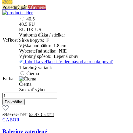
-30%
Posledný pár
Zľavnené
40.5
40.5
EU
EU
UK
US
Vnútorná dĺžka / stielka:
Veľkosť
Šírka kopyta: F
Výška podpätku: 1.8 cm
Vyberateľná stielka: NIE
Výrobný spôsob: Lepená obuv
Tabuľka veľkosti
Video návod ako nakupovať
1 farebný variant:
Čierna
Farba
Čierna
Zmazať výber
množstvo
Baleríny
Do košíka
zateplené
Original
Current
89.95
€
62.97
€
s DPH
s DPH
price
price
GABOR
was:
is:
89.95 €.
62.97 €.
Baleríny zateplené
s
s