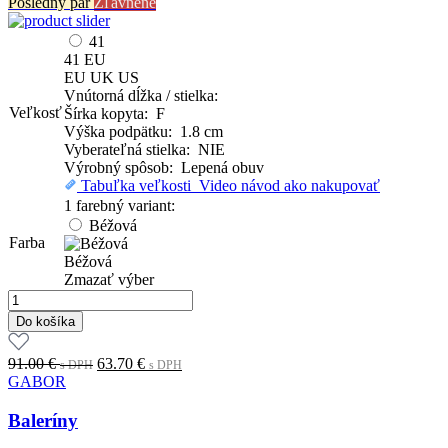
Posledný pár
Zľavnené
41
41
EU
EU
UK
US
Vnútorná dĺžka / stielka:
Veľkosť
Šírka kopyta: F
Výška podpätku: 1.8 cm
Vyberateľná stielka: NIE
Výrobný spôsob: Lepená obuv
Tabuľka veľkosti
Video návod ako nakupovať
1 farebný variant:
Béžová
Farba
Béžová
Zmazať výber
množstvo
Baleríny
Do košíka
Original
Current
91.00
€
63.70
€
s DPH
s DPH
price
price
GABOR
was:
is:
91.00 €.
63.70 €.
Baleríny
s
s
DPH
DPH