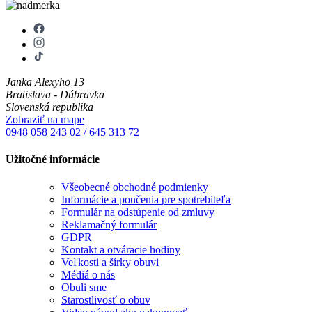
Janka Alexyho 13
Bratislava - Dúbravka
Slovenská republika
Zobraziť na mape
0948 058 243
02 / 645 313 72
Užitočné informácie
Všeobecné obchodné podmienky
Informácie a poučenia pre spotrebiteľa
Formulár na odstúpenie od zmluvy
Reklamačný formulár
GDPR
Kontakt a otváracie hodiny
Veľkosti a šírky obuvi
Médiá o nás
Obuli sme
Starostlivosť o obuv