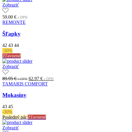
Zobraziť
59.00
€
s DPH
REMONTE
Šľapky
42
43
44
-30%
Zľavnené
Zobraziť
Original
Current
89.95
€
62.97
€
s DPH
s DPH
price
price
TAMARIS COMFORT
was:
is:
89.95 €.
62.97 €.
Mokasíny
s
s
DPH
DPH
43
45
-30%
Posledný pár
Zľavnené
Zobraziť