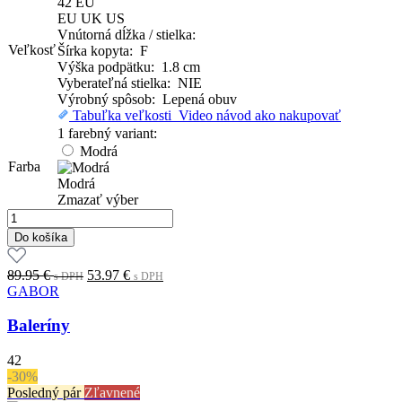
42
EU
EU
UK
US
Vnútorná dĺžka / stielka:
Veľkosť
Šírka kopyta: F
Výška podpätku: 1.8 cm
Vyberateľná stielka: NIE
Výrobný spôsob: Lepená obuv
Tabuľka veľkosti
Video návod ako nakupovať
1 farebný variant:
Modrá
Farba
Modrá
Zmazať výber
množstvo
Baleríny
Do košíka
Original
Current
89.95
€
53.97
€
s DPH
s DPH
price
price
GABOR
was:
is:
89.95 €.
53.97 €.
Baleríny
s
s
DPH
DPH
42
-30%
Posledný pár
Zľavnené