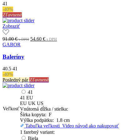
41
-40%
Zľavnené
Zobraziť
Original
Current
91.00
€
54.60
€
s DPH
s DPH
price
price
GABOR
was:
is:
91.00 €.
54.60 €.
Baleríny
s
s
DPH
DPH
40.5
41
-40%
Posledný pár
Zľavnené
41
41
EU
EU
UK
US
Veľkosť
Vnútorná dĺžka / stielka:
Šírka kopyta: F
Výška podpätku: 1.8 cm
Tabuľka veľkosti
Video návod ako nakupovať
1 farebný variant:
Biela