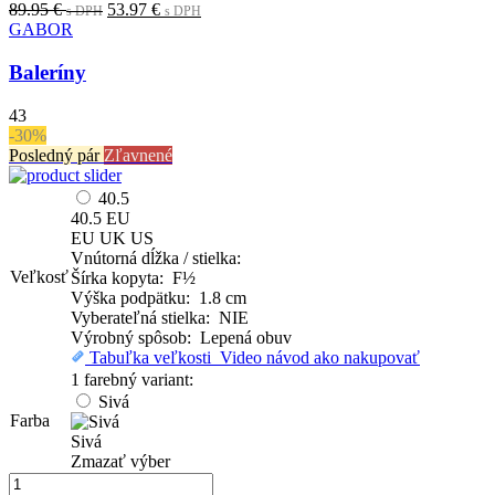
Original
Current
89.95
€
53.97
€
s DPH
s DPH
price
price
GABOR
was:
is:
89.95 €.
53.97 €.
Baleríny
s
s
DPH
DPH
43
-30%
Posledný pár
Zľavnené
40.5
40.5
EU
EU
UK
US
Vnútorná dĺžka / stielka:
Veľkosť
Šírka kopyta: F½
Výška podpätku: 1.8 cm
Vyberateľná stielka: NIE
Výrobný spôsob: Lepená obuv
Tabuľka veľkosti
Video návod ako nakupovať
1 farebný variant:
Sivá
Farba
Sivá
Zmazať výber
množstvo