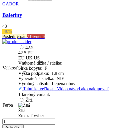
price
price
GABOR
was:
is:
89.95 €.
62.97 €.
Baleríny
s
s
DPH
DPH
43
-40%
Posledný pár
Zľavnené
42.5
42.5
EU
EU
UK
US
Vnútorná dĺžka / stielka:
Veľkosť
Šírka kopyta: F
Výška podpätku: 1.8 cm
Vyberateľná stielka: NIE
Výrobný spôsob: Lepená obuv
Tabuľka veľkosti
Video návod ako nakupovať
1 farebný variant:
Žltá
Farba
Žltá
Zmazať výber
množstvo
Baleríny
Do košíka