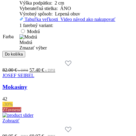
Výška podpätku: 2 cm
Vyberateľná stielka: ÁNO
Výrobný spôsob: Lepená obuv
Tabuľka veľkosti
Video návod ako nakupovať
1 farebný variant:
Modrá
Farba
Modrá
Zmazať výber
množstvo
Do košíka
Mokasíny
Original
Current
82.00
€
57.40
€
s DPH
s DPH
price
price
JOSEF SEIBEL
was:
is:
82.00 €.
57.40 €.
Mokasíny
s
s
DPH
DPH
42
-30%
Zľavnené
Zobraziť
Original
Current