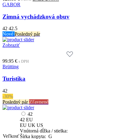
price
price
GABOR
was:
is:
125.00 €.
87.50 €.
Zimná vychádzková obuv
s
s
DPH
DPH
42
42.5
Nové
Posledný pár
Zobraziť
99.95
€
s DPH
Brütting
Turistika
42
-30%
Posledný pár
Zľavnené
42
42
EU
EU
UK
US
Vnútorná dĺžka / stielka:
Veľkosť
Šírka kopyta: G