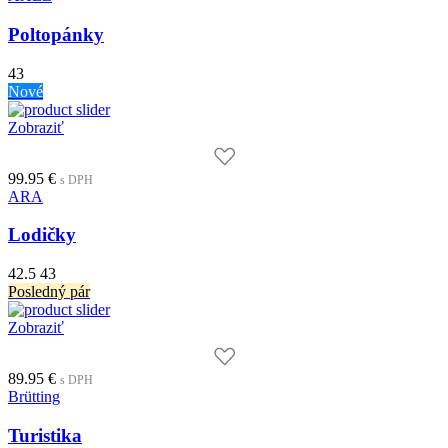
Poltopánky
43
Nové
Zobraziť
99.95
€
s DPH
ARA
Lodičky
42.5
43
Posledný pár
Zobraziť
89.95
€
s DPH
Brütting
Turistika