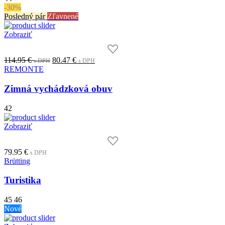
-30%
Posledný pár
Zľavnené
Zobraziť
Original
Current
114.95
€
80.47
€
s DPH
s DPH
price
price
REMONTE
was:
is:
114.95 €.
80.47 €.
Zimná vychádzková obuv
s
s
DPH
DPH
42
Zobraziť
79.95
€
s DPH
Brütting
Turistika
45
46
Nové