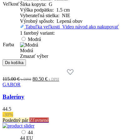
Veľkosť
Šírka kopyta: G
Výška podpätku: 1.5 cm
Vyberateľná stielka: NIE
Výrobný spôsob: Lepená obuv
Tabuľka veľkosti
Video návod ako nakupovať
1 farebný variant:
Modrá
Farba
Modrá
Zmazať výber
množstvo
Do košíka
Baleríny
Original
Current
115.00
€
80.50
€
s DPH
s DPH
price
price
GABOR
was:
is:
115.00 €.
80.50 €.
Baleríny
s
s
DPH
DPH
44.5
-30%
Posledný pár
Zľavnené
44
44
EU