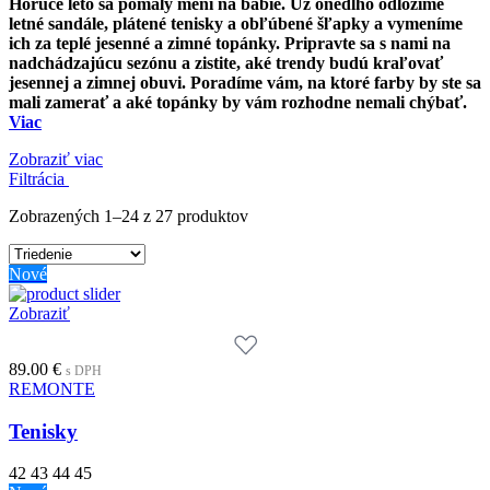
Horúce leto sa pomaly mení na babie. Už onedlho odložíme
letné sandále, plátené tenisky a obľúbené šľapky a vymeníme
ich za teplé jesenné a zimné topánky. Pripravte sa s nami na
nadchádzajúcu sezónu a zistite, aké trendy budú kraľovať
jesennej a zimnej obuvi. Poradíme vám, na ktoré farby by ste sa
mali zamerať a aké topánky by vám rozhodne nemali chýbať.
Viac
Zobraziť viac
Filtrácia
Zobrazených 1–24 z 27 produktov
Nové
Zobraziť
89.00
€
s DPH
REMONTE
Tenisky
42
43
44
45