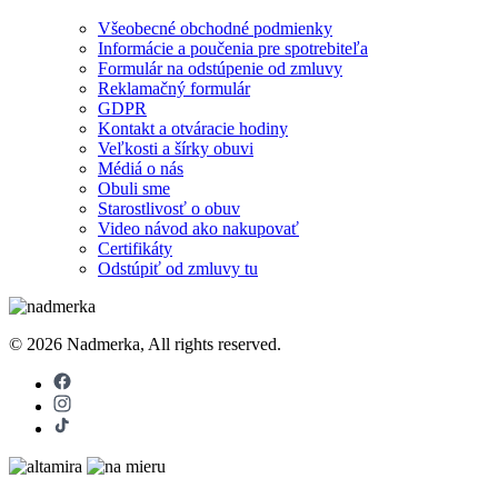
Všeobecné obchodné podmienky
Informácie a poučenia pre spotrebiteľa
Formulár na odstúpenie od zmluvy
Reklamačný formulár
GDPR
Kontakt a otváracie hodiny
Veľkosti a šírky obuvi
Médiá o nás
Obuli sme
Starostlivosť o obuv
Video návod ako nakupovať
Certifikáty
Odstúpiť od zmluvy tu
© 2026 Nadmerka, All rights reserved.