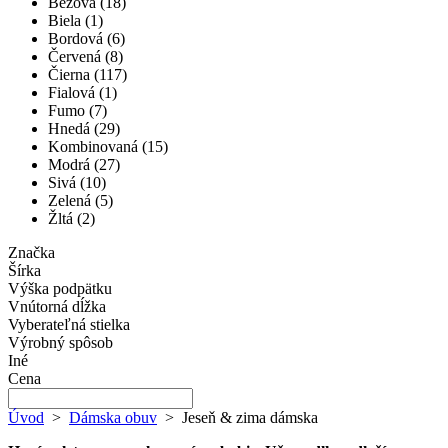
Béžová
(18)
Biela
(1)
Bordová
(6)
Červená
(8)
Čierna
(117)
Fialová
(1)
Fumo
(7)
Hnedá
(29)
Kombinovaná
(15)
Modrá
(27)
Sivá
(10)
Zelená
(5)
Žltá
(2)
Značka
Šírka
Výška podpätku
Vnútorná dĺžka
Vyberateľná stielka
Výrobný spôsob
Iné
Cena
Úvod
>
Dámska obuv
>
Jeseň & zima dámska