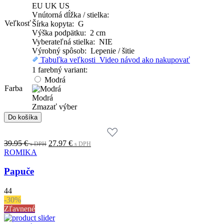
EU
UK
US
Vnútorná dĺžka / stielka:
Veľkosť
Šírka kopyta: G
Výška podpätku: 2 cm
Vyberateľná stielka: NIE
Výrobný spôsob: Lepenie / šitie
Tabuľka veľkosti
Video návod ako nakupovať
1 farebný variant:
Modrá
Farba
Modrá
Zmazať výber
množstvo
Do košíka
Papuče
Original
Current
39.95
€
27.97
€
s DPH
s DPH
price
price
ROMIKA
was:
is:
39.95 €.
27.97 €.
Papuče
s
s
DPH
DPH
44
-30%
Zľavnené