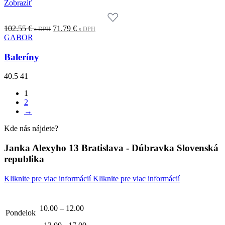
Zobraziť
Original
Current
102.55
€
71.79
€
s DPH
s DPH
price
price
GABOR
was:
is:
102.55 €.
71.79 €.
Baleríny
s
s
DPH
DPH
40.5
41
1
2
→
Kde nás nájdete?
Janka Alexyho 13 Bratislava - Dúbravka Slovenská
republika
Kliknite pre viac informácií
Kliknite pre viac informácií
10.00 – 12.00
Pondelok