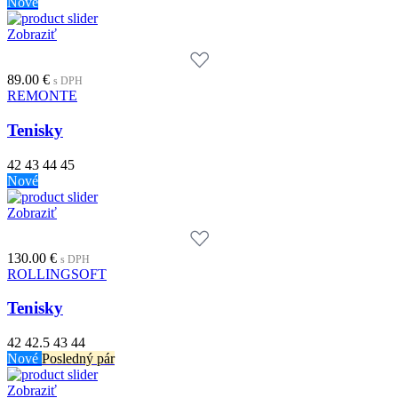
Nové
Zobraziť
89.00
€
s DPH
REMONTE
Tenisky
42
43
44
45
Nové
Zobraziť
130.00
€
s DPH
ROLLINGSOFT
Tenisky
42
42.5
43
44
Nové
Posledný pár
Zobraziť