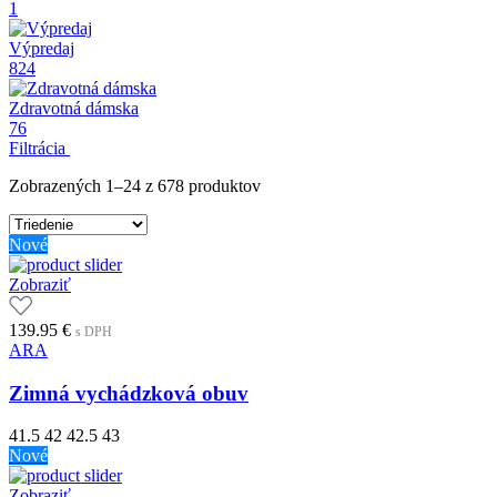
1
Výpredaj
824
Zdravotná dámska
76
Filtrácia
Zobrazených 1–24 z 678 produktov
Nové
Zobraziť
139.95
€
s DPH
ARA
Zimná vychádzková obuv
41.5
42
42.5
43
Nové
Zobraziť