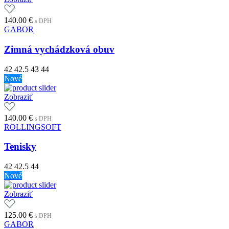
140.00
€
s DPH
GABOR
Zimná vychádzková obuv
42
42.5
43
44
Nové
Zobraziť
140.00
€
s DPH
ROLLINGSOFT
Tenisky
42
42.5
44
Nové
Zobraziť
125.00
€
s DPH
GABOR