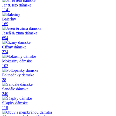
Jar & leto dámske
1141
Baleríny
169
Jeseň & zima dámska
694
Čižmy dámske
274
Mokasíny dámske
103
Poltopánky dámske
28
Sandále dámske
240
Šľapky dámske
118