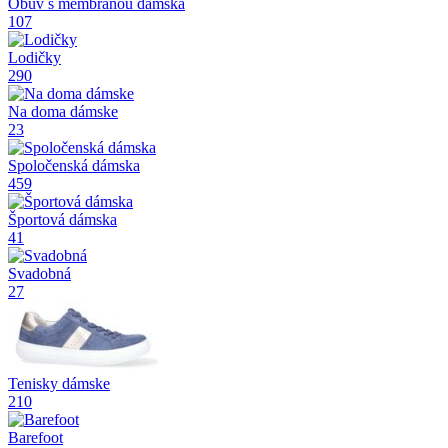
Obuv s membránou dámska
107
Lodičky
290
Na doma dámske
23
Spoločenská dámska
459
Športová dámska
41
Svadobná
27
Tenisky dámske
210
Barefoot