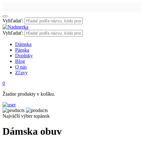
Vyhľadať:
Vyhľadať:
Dámska
Pánska
Doplnky
Blog
O nás
Zľavy
0
Žiadne produkty v košíku.
Najväčší výber topánok
Dámska obuv