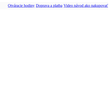
Otváracie hodiny
Doprava a platba
Video návod ako nakupovať