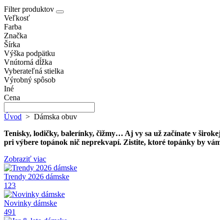
Filter produktov
Veľkosť
Farba
Značka
Šírka
Výška podpätku
Vnútorná dĺžka
Vyberateľná stielka
Výrobný spôsob
Iné
Cena
Úvod
>
Dámska obuv
Tenisky, lodičky, balerínky, čižmy… Aj vy sa už začínate v širo
pri výbere topánok nič neprekvapí. Zistite, ktoré topánky by vám
Zobraziť viac
Trendy 2026 dámske
123
Novinky dámske
491