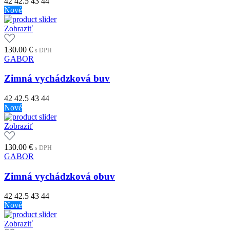
42
42.5
43
44
Nové
Zobraziť
130.00
€
s DPH
GABOR
Zimná vychádzková buv
42
42.5
43
44
Nové
Zobraziť
130.00
€
s DPH
GABOR
Zimná vychádzková obuv
42
42.5
43
44
Nové
Zobraziť