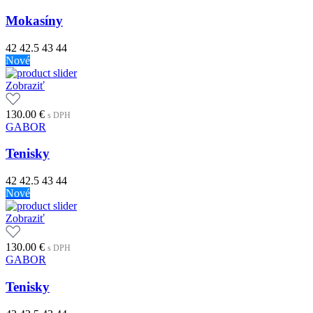
Mokasíny
42
42.5
43
44
Nové
Zobraziť
130.00
€
s DPH
GABOR
Tenisky
42
42.5
43
44
Nové
Zobraziť
130.00
€
s DPH
GABOR
Tenisky