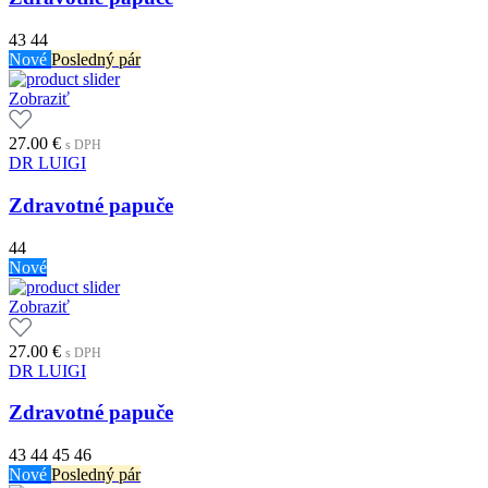
43
44
Nové
Posledný pár
Zobraziť
27.00
€
s DPH
DR LUIGI
Zdravotné papuče
44
Nové
Zobraziť
27.00
€
s DPH
DR LUIGI
Zdravotné papuče
43
44
45
46
Nové
Posledný pár