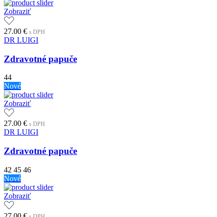
Zobraziť
27.00
€
s DPH
DR LUIGI
Zdravotné papuče
44
Nové
Zobraziť
27.00
€
s DPH
DR LUIGI
Zdravotné papuče
42
45
46
Nové
Zobraziť
27.00
€
s DPH