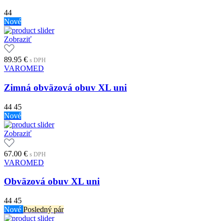
44
Nové
Zobraziť
89.95
€
s DPH
VAROMED
Zimná obväzová obuv XL uni
44
45
Nové
Zobraziť
67.00
€
s DPH
VAROMED
Obväzová obuv XL uni
44
45
Nové
Posledný pár