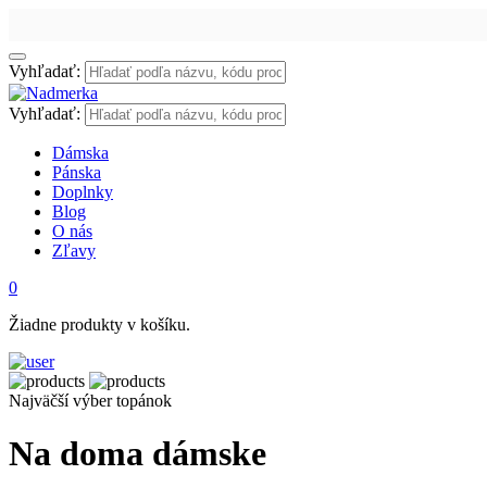
Vyhľadať:
Vyhľadať:
Dámska
Pánska
Doplnky
Blog
O nás
Zľavy
0
Žiadne produkty v košíku.
Najväčší výber topánok
Na doma dámske