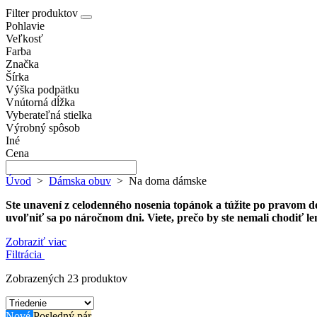
Filter produktov
Pohlavie
Veľkosť
Farba
Značka
Šírka
Výška podpätku
Vnútorná dĺžka
Vyberateľná stielka
Výrobný spôsob
Iné
Cena
Úvod
>
Dámska obuv
>
Na doma dámske
Ste unavení z celodenného nosenia topánok a túžite po pravom 
uvoľniť sa po náročnom dni. Viete, prečo by ste nemali chodiť 
Zobraziť viac
Filtrácia
Zobrazených 23 produktov
Nové
Posledný pár