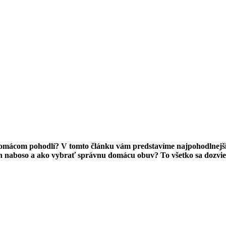
domácom pohodlí? V tomto článku vám predstavíme najpohodlnejšie
len naboso a ako vybrať správnu domácu obuv? To všetko sa dozvie