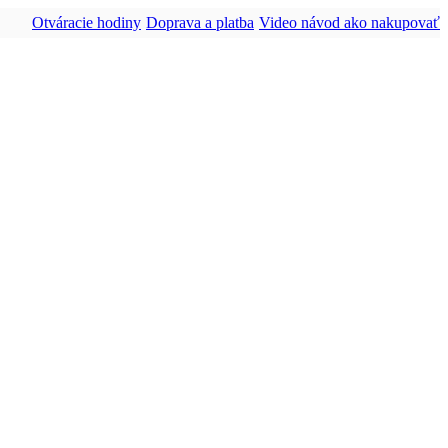
Otváracie hodiny
Doprava a platba
Video návod ako nakupovať