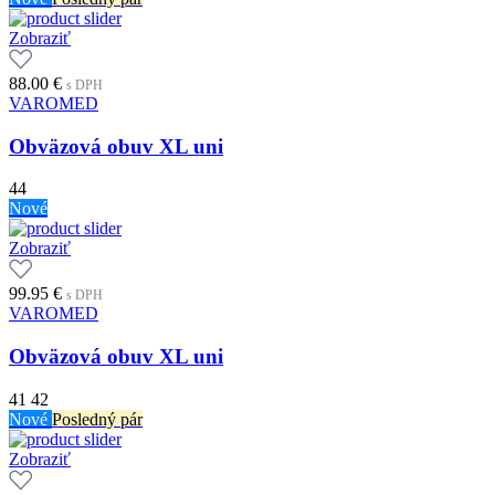
Zobraziť
88.00
€
s DPH
VAROMED
Obväzová obuv XL uni
44
Nové
Zobraziť
99.95
€
s DPH
VAROMED
Obväzová obuv XL uni
41
42
Nové
Posledný pár
Zobraziť