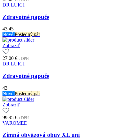
DR LUIGI
Zdravotné papuče
43
45
Nové
Posledný pár
Zobraziť
27.00
€
s DPH
DR LUIGI
Zdravotné papuče
43
Nové
Posledný pár
Zobraziť
99.95
€
s DPH
VAROMED
Zimná obväzová obuv XL uni