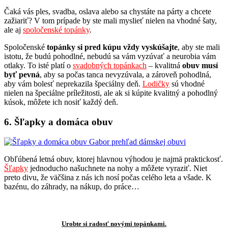
Čaká vás ples, svadba, oslava alebo sa chystáte na párty a chcete
zažiariť? V tom prípade by ste mali myslieť nielen na vhodné šaty,
ale aj
spoločenské topánky
.
Spoločenské
topánky si pred kúpu vždy vyskúšajte
, aby ste mali
istotu, že budú pohodlné, nebudú sa vám vyzúvať a neurobia vám
otlaky. To isté platí o
svadobných topánkach
– kvalitná
obuv musí
byť pevná
, aby sa počas tanca nevyzúvala, a zároveň pohodlná,
aby vám bolesť neprekazila špeciálny deň.
Lodičky
sú vhodné
nielen na špeciálne príležitosti, ale ak si kúpite kvalitný a pohodlný
kúsok, môžete ich nosiť každý deň.
6. Šľapky a domáca obuv
Obľúbená letná obuv, ktorej hlavnou výhodou je najmä praktickosť.
Šľapky
jednoducho našuchnete na nohy a môžete vyraziť. Niet
preto divu, že väčšina z nás ich nosí počas celého leta a všade. K
bazénu, do záhrady, na nákup, do práce…
Urobte si radosť novými topánkami.