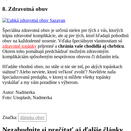
8. Zdravotná obuv
Špeciálna zdravotná obuv je určená nielen pre tých z vás, ktorých
trápia zdravotné komplikácie, ale aj pre tých, ktorí hľadajú pohodlnú
obuv na každodenné nosenie. Vďaka špeciálnym vlastnostiam sú
zdravotné topánky
príjemné a
chránia vaše chodidlá aj chrbticu
.
Okrem toho pomáhajú predchádzať možným zdravotným
komplikáciám spôsobeným nesprávnou obuvou či držaním tela.
Hľadáte vhodnú obuv, no stále si nie ste istí, po akých topánkach
siahnuť? Alebo neviete, ktorú veľkosť zvoliť? Navštívte našu
špecializovanú predajňu, v ktorej si môžete všetky topánky
vyskúšať a my vám poradíme s výberom.
Autor: Nadmerka
Foto: Unsplash, Nadmerka
Značka:
dámska obuv
Nezabudnite si prečítať aj ďalšie články