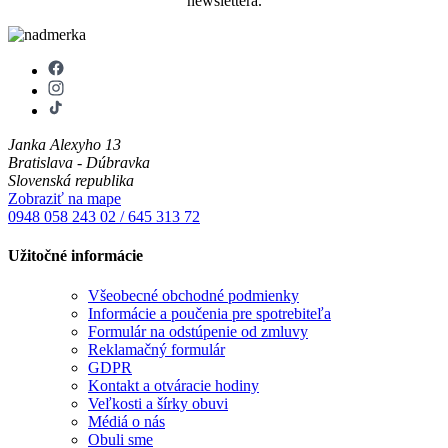
newslettera.
Janka Alexyho 13
Bratislava - Dúbravka
Slovenská republika
Zobraziť na mape
0948 058 243
02 / 645 313 72
Užitočné informácie
Všeobecné obchodné podmienky
Informácie a poučenia pre spotrebiteľa
Formulár na odstúpenie od zmluvy
Reklamačný formulár
GDPR
Kontakt a otváracie hodiny
Veľkosti a šírky obuvi
Médiá o nás
Obuli sme