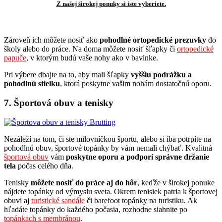
Z našej širokej ponuky si iste vyberiete.
Zároveň ich môžete nosiť ako
pohodlné ortopedické prezuvky
do
školy alebo do práce. Na doma môžete nosiť šľapky či
ortopedické
papuče
, v ktorým budú vaše nohy ako v bavlnke.
Pri výbere dbajte na to, aby mali šľapky
vyššiu podrážku a
pohodlnú stielku
, ktorá poskytne vašim nohám dostatočnú oporu.
7. Športová obuv a tenisky
Nezáleží na tom, či ste milovníčkou športu, alebo si iba potrpíte na
pohodlnú obuv, športové topánky by vám nemali chýbať. Kvalitná
športová obuv
vám
poskytne oporu a podporí správne držanie
tela
počas celého dňa.
Tenisky
môžete nosiť do práce aj do hôr
, keďže v širokej ponuke
nájdete topánky od výmyslu sveta. Okrem tenisiek patria k športovej
obuvi aj
turistické sandále
či barefoot topánky na turistiku. Ak
hľadáte topánky do každého počasia, rozhodne siahnite po
topánkach s membránou
.