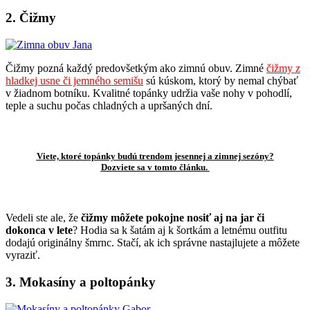
2. Čižmy
Čižmy pozná každý predovšetkým ako zimnú obuv. Zimné
čižmy z
hladkej usne či jemného semišu
sú kúskom, ktorý by nemal chýbať
v žiadnom botníku. Kvalitné topánky udržia vaše nohy v pohodlí,
teple a suchu počas chladných a upršaných dní.
Viete, ktoré topánky budú trendom jesennej a zimnej sezóny?
Dozviete sa v tomto článku.
Vedeli ste ale, že
čižmy môžete pokojne nosiť aj na jar či
dokonca v lete
? Hodia sa k šatám aj k šortkám a letnému outfitu
dodajú originálny šmrnc. Stačí, ak ich správne nastajlujete a môžete
vyraziť.
3. Mokasíny a poltopánky