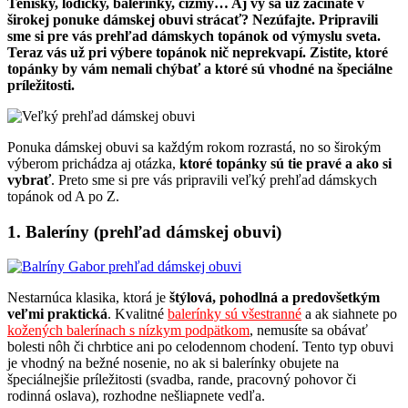
Tenisky, lodičky, balerínky, čižmy… Aj vy sa už začínate v
širokej ponuke dámskej obuvi strácať? Nezúfajte. Pripravili
sme si pre vás prehľad dámskych topánok od výmyslu sveta.
Teraz vás už pri výbere topánok nič neprekvapí. Zistite, ktoré
topánky by vám nemali chýbať a ktoré sú vhodné na špeciálne
príležitosti.
Ponuka dámskej obuvi sa každým rokom rozrastá, no so širokým
výberom prichádza aj otázka,
ktoré topánky sú tie pravé a ako si
vybrať
. Preto sme si pre vás pripravili veľký prehľad dámskych
topánok od A po Z.
1. Baleríny (prehľad dámskej obuvi)
Nestarnúca klasika, ktorá je
štýlová, pohodlná a predovšetkým
veľmi praktická
. Kvalitné
balerínky sú všestranné
a ak siahnete po
kožených balerínach s nízkym podpätkom
, nemusíte sa obávať
bolesti nôh či chrbtice ani po celodennom chodení. Tento typ obuvi
je vhodný na bežné nosenie, no ak si balerínky obujete na
špeciálnejšie príležitosti (svadba, rande, pracovný pohovor či
rodinná oslava), rozhodne nešliapnete vedľa.