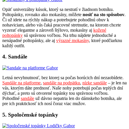
Opäť univerzálny kúsok, ktorý sa nestratí v žiadnom botníku.
Poltopánky, rovnako ako mokasíny, môžete
nosiť na sto spôsobov
.
Či už idete na rýchly nákup a potrebujete pohodlnú obuv k
nohaviciam, alebo vás čaká pracovné stretnutie, na ktorom chcete
vyzerať elegantne a zároveň štýlovo, mokasíny aj
kožené
poltopánky
sú správnou voľbou. Na trhu nájdete jednoduché a
nenápadné poltopánky, ale aj
výrazné mokasíny
, ktoré podčiarknu
každý outfit.
4. Sandále
Letná nevyhnutnosť, bez ktorej sa počas horúcich dní nezaobídete.
Sandále na platforme
,
sandále na podpätku
,
nízke sandále
– je len na
vás, ktorým dáte prednosť. Naše nohy potrebujú počas teplých dní
dýchať, a preto sú otvorené topánky tou správnou voľbou.
Pohodlné
sandále
už dávno nepatria len do dámskeho botníka, ale
pre ich praktickosť ich nosí čoraz viac mužov.
5. Spoločenské topánky