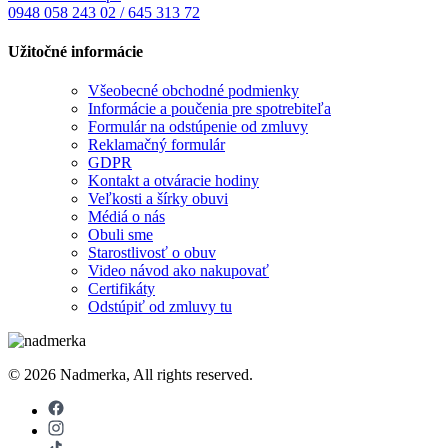
0948 058 243
02 / 645 313 72
Užitočné informácie
Všeobecné obchodné podmienky
Informácie a poučenia pre spotrebiteľa
Formulár na odstúpenie od zmluvy
Reklamačný formulár
GDPR
Kontakt a otváracie hodiny
Veľkosti a šírky obuvi
Médiá o nás
Obuli sme
Starostlivosť o obuv
Video návod ako nakupovať
Certifikáty
Odstúpiť od zmluvy tu
© 2026 Nadmerka, All rights reserved.