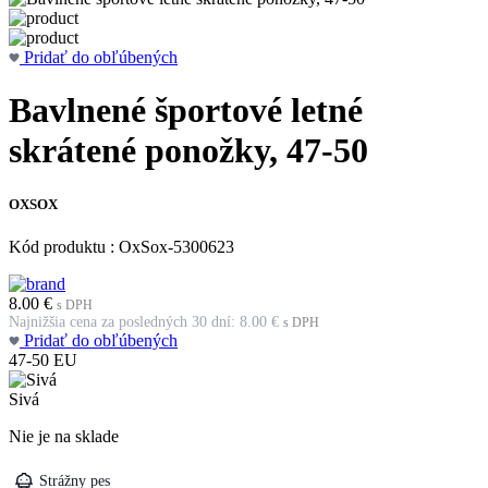
Pridať do obľúbených
Bavlnené športové letné
skrátené ponožky, 47-50
OXSOX
Kód produktu : OxSox-5300623
8.00
€
s DPH
Najnižšia cena za posledných 30 dní:
8.00
€
s DPH
Pridať do obľúbených
47-50
EU
Sivá
Nie je na sklade
Strážny pes