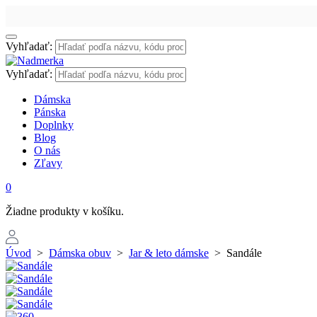
Vyhľadať:
Vyhľadať:
Dámska
Pánska
Doplnky
Blog
O nás
Zľavy
0
Žiadne produkty v košíku.
Úvod
>
Dámska obuv
>
Jar & leto dámske
>
Sandále