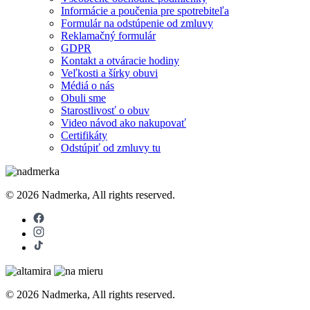
Informácie a poučenia pre spotrebiteľa
Formulár na odstúpenie od zmluvy
Reklamačný formulár
GDPR
Kontakt a otváracie hodiny
Veľkosti a šírky obuvi
Médiá o nás
Obuli sme
Starostlivosť o obuv
Video návod ako nakupovať
Certifikáty
Odstúpiť od zmluvy tu
© 2026 Nadmerka, All rights reserved.
© 2026 Nadmerka, All rights reserved.