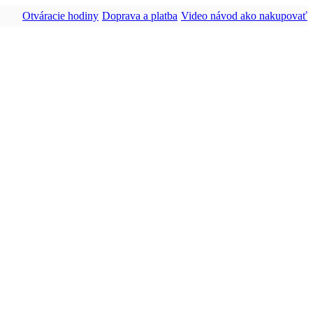
Otváracie hodiny
Doprava a platba
Video návod ako nakupovať