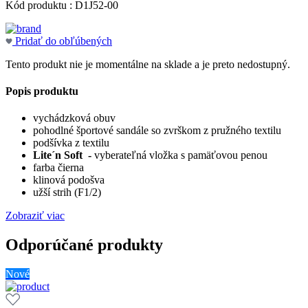
Kód produktu : D1J52-00
Pridať do obľúbených
Tento produkt nie je momentálne na sklade a je preto nedostupný.
Popis produktu
vychádzková obuv
pohodlné športové sandále so zvrškom z pružného textilu
podšívka z textilu
Lite´n Soft -
vyberateľná vložka s pamäťovou penou
farba čierna
klinová podošva
užší strih (F1/2)
Zobraziť viac
Odporúčané produkty
Nové