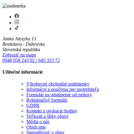
Janka Alexyho 13
Bratislava - Dúbravka
Slovenská republika
Zobraziť na mape
0948 058 243
02 / 645 313 72
Užitočné informácie
Všeobecné obchodné podmienky
Informácie a poučenia pre spotrebiteľa
Formulár na odstúpenie od zmluvy
Reklamačný formulár
GDPR
Kontakt a otváracie hodiny
Veľkosti a šírky obuvi
Médiá o nás
Obuli sme
Starostlivosť o obuv