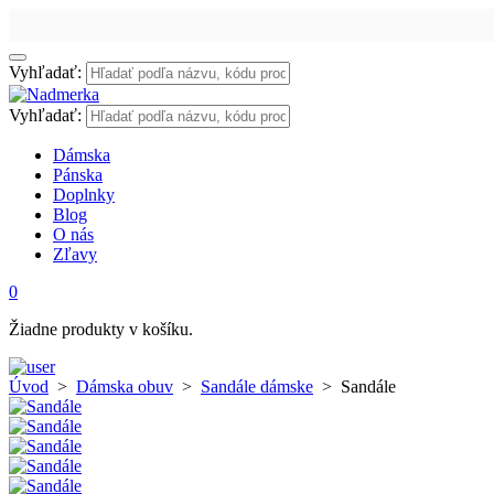
Vyhľadať:
Vyhľadať:
Dámska
Pánska
Doplnky
Blog
O nás
Zľavy
0
Žiadne produkty v košíku.
Úvod
>
Dámska obuv
>
Sandále dámske
>
Sandále