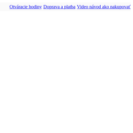
Otváracie hodiny
Doprava a platba
Video návod ako nakupovať