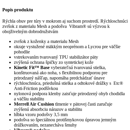
Popis produktu
Rýchla obuv pre túry v mokrom aj suchom prostredí. Rýchloschnúci
zvršok z materialu Mesh a podošva Vibram® sú výzvou k
obojživelným dobrodružstvám
zvršok z koženky a materialu Mesh
okraje vystužené mäkkým neoprénom a Lycrou pre väčšie
pohodlie
vstrekovaním tvarovaný TPU stabilizátor päty
zvýšená ochrana špičky zo syntetickej kože
Kinetic Fit™ Base
vyberateľná tvarovaná stielka,
konštruovaná ako noha, s flexibilnou podporou pre
prirodzaný nášľap, napomáha predchádzať únave
rýchloschnúca, priedušná stielka a odtokové drážky s Etc®
Anti-Friction podšívkou
nylonová podpora klenby zaisťuje prirodzený ohyb chodidla
a väčšiu stabilitu
Merrell Air Cushion
tlmenie v pätovej časti zaručuje
zvýšenú absorbciu nárazov a stabilitu
hĺbka vzoru podošvy 3,5 mm
podošva so špeciálnou protišmykovou úpravou jemným
drážkovaním, nezanecháva šmuhy