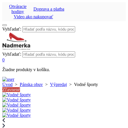
Otváracie
Doprava a platba
hodiny
Video ako nakupovať
Vyhľadať:
Vyhľadať:
0
Žiadne produkty v košíku.
Úvod
>
Pánska obuv
>
Výpredaj
>
Vodné športy
Zľavnené