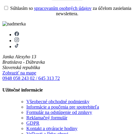
Súhlasím so
spracovaním osobných údajov
za účelom zasielania
newslettera.
Janka Alexyho 13
Bratislava - Dúbravka
Slovenská republika
Zobraziť na mape
0948 058 243
02 / 645 313 72
Užitočné informácie
Všeobecné obchodné podmienky
Informácie a poučenia pre spotrebiteľa
Formulár na odstúpenie od zmluvy
Reklamačný formulár
GDPR
Kontakt a otváracie hodiny
Veľkosti a šírky obuvi