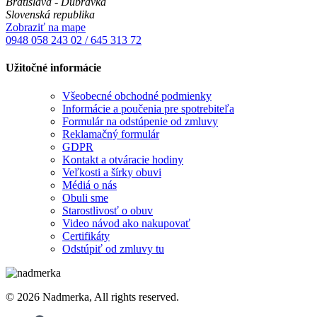
Bratislava - Dúbravka
Slovenská republika
Zobraziť na mape
0948 058 243
02 / 645 313 72
Užitočné informácie
Všeobecné obchodné podmienky
Informácie a poučenia pre spotrebiteľa
Formulár na odstúpenie od zmluvy
Reklamačný formulár
GDPR
Kontakt a otváracie hodiny
Veľkosti a šírky obuvi
Médiá o nás
Obuli sme
Starostlivosť o obuv
Video návod ako nakupovať
Certifikáty
Odstúpiť od zmluvy tu
© 2026 Nadmerka, All rights reserved.