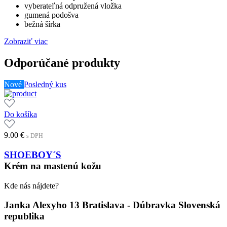
vyberateľná odpružená vložka
gumená podošva
bežná šírka
Zobraziť viac
Odporúčané produkty
Nové
Posledný kus
Do košíka
9.00
€
s DPH
SHOEBOY´S
Krém na mastenú kožu
Kde nás nájdete?
Janka Alexyho 13 Bratislava - Dúbravka Slovenská
republika