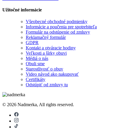
Užitočné informácie
Všeobecné obchodné podmienky
Informácie a poučenia pre spotrebiteľa
Formulár na odstúpenie od zmluvy
Reklamačný formulár
GDPR
Kontakt a otváracie hodiny
Veľkosti a šírky obuvi
Médiá o nás
Obuli sme
Starostlivosť o obuv
Video návod ako nakupovať
Certifikáty
Odstúpiť od zmluvy tu
© 2026 Nadmerka, All rights reserved.