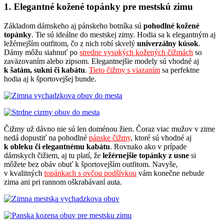
1. Elegantné kožené topánky pre mestskú zimu
Základom dámskeho aj pánskeho botníka sú
pohodlné kožené
topánky
. Tie sú ideálne do mestskej zimy. Hodia sa k elegantným aj
ležérnejším outfitom, čo z nich robí skvelý
univerzálny kúsok
.
Dámy môžu siahnuť po
stredne vysokých kožených čižmách
so
zaväzovaním alebo zipsom. Elegantnejšie modely sú vhodné aj
k šatám, sukni či kabátu
.
Tieto čižmy s viazaním
sa perfektne
hodia aj k športovejšej bunde.
Čižmy už dávno nie sú len doménou žien. Čoraz viac mužov v zime
nedá dopustiť na pohodlné
pánske čižmy
, ktoré sú vhodné aj
k obleku či elegantnému kabátu
. Rovnako ako v prípade
dámskych čižiem, aj tu platí, že
ležérnejšie topánky z usne
si
môžete bez obáv obuť k športovejším outfitom. Navyše,
v kvalitných
topánkach s ovčou podšívkou
vám konečne nebude
zima ani pri rannom oškrabávaní auta.