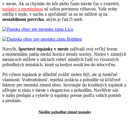
v meste. Ak sa chystáte do hôr alebo často trávite čas v exteriéri,
topánky s membránou
sú vašou povinnou výbavou. Vaše nohy
udržia v teple, v suchu a spoľahnúť sa na ne môžete aj na
nestabilnom povrchu
, akým je ľad či sneh.
Navyše,
športové topánky v meste
zažívajú svoj veľký boom
a momentálne patria medzi horúce trendy sezóny. Nielen v zimných
mesiacoch môžete v uliciach vidieť mladých ľudí vo výrazných
pohodlných teniskách, ktoré sa kedysi nosili len do telocvične.
Pri výbere topánok je dôležité zvážiť nielen štýl, ale aj funkčné
vlastnosti. Vodeodolnosť, tepelná izolácia a pohodlie sú kľúčové
faktory pre mestskú zimnú obuv. Investujte do kvalitných topánok a
užívajte si zimu v meste s eleganciou a pohodlím. Navštívte nás
v našej predajni a vyberte si topánky presne podľa vašich potrieb
a predstáv.
Nájdite pohodlné zimné topánky