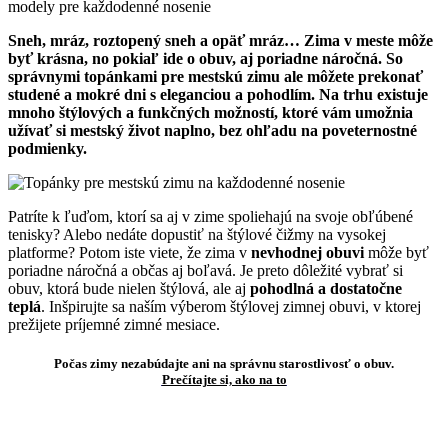
modely pre každodenné nosenie
Sneh, mráz, roztopený sneh a opäť mráz… Zima v meste môže
byť krásna, no pokiaľ ide o obuv, aj poriadne náročná. So
správnymi topánkami pre mestskú zimu ale môžete prekonať
studené a mokré dni s eleganciou a pohodlím. Na trhu existuje
mnoho štýlových a funkčných možností, ktoré vám umožnia
užívať si mestský život naplno, bez ohľadu na poveternostné
podmienky.
Patríte k ľuďom, ktorí sa aj v zime spoliehajú na svoje obľúbené
tenisky? Alebo nedáte dopustiť na štýlové čižmy na vysokej
platforme? Potom iste viete, že zima v
nevhodnej obuvi
môže byť
poriadne náročná a občas aj boľavá. Je preto dôležité vybrať si
obuv, ktorá bude nielen štýlová, ale aj
pohodlná a dostatočne
teplá
. Inšpirujte sa naším výberom štýlovej zimnej obuvi, v ktorej
prežijete príjemné zimné mesiace.
Počas zimy nezabúdajte ani na správnu starostlivosť o obuv.
Prečítajte si, ako na to