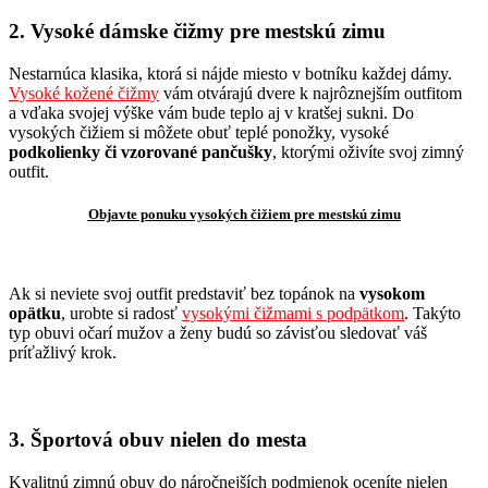
2. Vysoké dámske čižmy pre mestskú zimu
Nestarnúca klasika, ktorá si nájde miesto v botníku každej dámy.
Vysoké kožené čižmy
vám otvárajú dvere k najrôznejším outfitom
a vďaka svojej výške vám bude teplo aj v kratšej sukni. Do
vysokých čižiem si môžete obuť teplé ponožky, vysoké
podkolienky či vzorované pančušky
, ktorými oživíte svoj zimný
outfit.
Objavte ponuku vysokých čižiem pre mestskú zimu
Ak si neviete svoj outfit predstaviť bez topánok na
vysokom
opätku
, urobte si radosť
vysokými čižmami s podpätkom
. Takýto
typ obuvi očarí mužov a ženy budú so závisťou sledovať váš
príťažlivý krok.
3. Športová obuv nielen do mesta
Kvalitnú zimnú obuv do náročnejších podmienok oceníte nielen