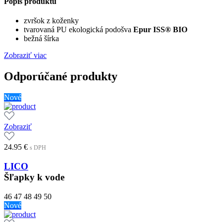
Popis produktu
zvršok z koženky
tvarovaná PU ekologická podošva
Epur ISS® BIO
bežná šírka
Zobraziť viac
Odporúčané produkty
Nové
Zobraziť
24.95
€
s DPH
LICO
Šľapky k vode
46
47
48
49
50
Nové