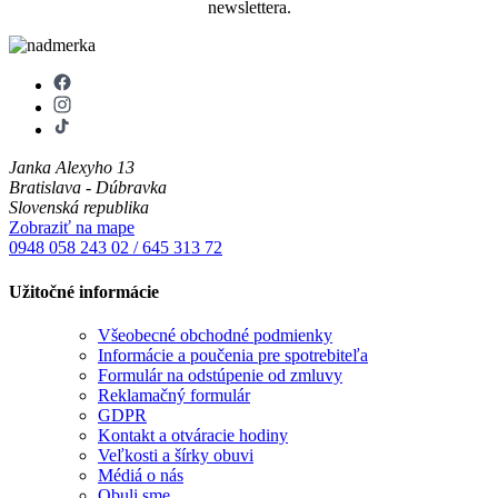
newslettera.
Janka Alexyho 13
Bratislava - Dúbravka
Slovenská republika
Zobraziť na mape
0948 058 243
02 / 645 313 72
Užitočné informácie
Všeobecné obchodné podmienky
Informácie a poučenia pre spotrebiteľa
Formulár na odstúpenie od zmluvy
Reklamačný formulár
GDPR
Kontakt a otváracie hodiny
Veľkosti a šírky obuvi
Médiá o nás
Obuli sme