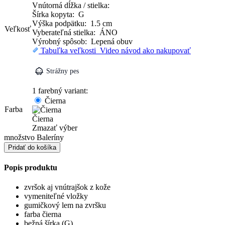
Vnútorná dĺžka / stielka:
Šírka kopyta: G
Výška podpätku: 1.5 cm
Veľkosť
Vyberateľná stielka: ÁNO
Výrobný spôsob: Lepená obuv
Tabuľka veľkosti
Video návod ako nakupovať
Strážny pes
1 farebný variant:
Čierna
Farba
Čierna
Zmazať výber
množstvo Baleríny
Pridať do košíka
Popis produktu
zvršok aj vnútrajšok z kože
vymeniteľné vložky
gumičkový lem na zvršku
farba čierna
bežná šírka (G)