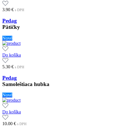
3.90
€
s DPH
Pedag
Pätičky
Nové
Do košíka
5.30
€
s DPH
Pedag
Samoleštiaca hubka
Nové
Do košíka
10.00
€
s DPH