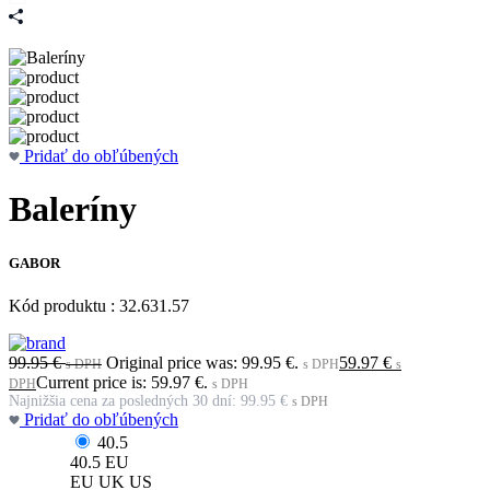
Pridať do obľúbených
Baleríny
GABOR
Kód produktu : 32.631.57
99.95
€
Original price was: 99.95 €.
59.97
€
s DPH
s DPH
s
Current price is: 59.97 €.
DPH
s DPH
Najnižšia cena za posledných 30 dní:
99.95
€
s DPH
Pridať do obľúbených
40.5
40.5
EU
EU
UK
US