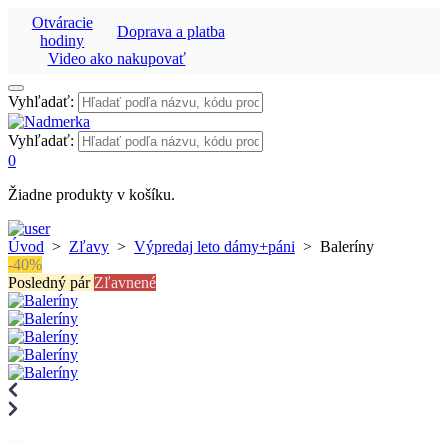
Otváracie
Doprava a platba
hodiny
Video ako nakupovať
Vyhľadať:
Vyhľadať:
0
Žiadne produkty v košíku.
Úvod
>
Zľavy
>
Výpredaj leto dámy+páni
>
Baleríny
-40%
Posledný pár
Zľavnené