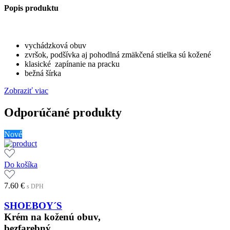
Popis produktu
vychádzková obuv
zvršok, podšívka aj pohodlná zmäkčená stielka sú kožené
klasické zapínanie na pracku
bežná šírka
Zobraziť viac
Odporúčané produkty
Nové
Do košíka
7.60
€
s DPH
SHOEBOY´S
Krém na koženú obuv,
bezfarebný