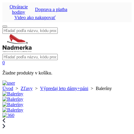
Otváracie
Doprava a platba
hodiny
Video ako nakupovať
Vyhľadať:
Vyhľadať:
0
Žiadne produkty v košíku.
Úvod
>
Zľavy
>
Výpredaj leto dámy+páni
>
Baleríny