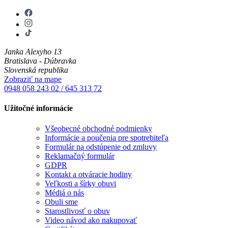
Janka Alexyho 13
Bratislava - Dúbravka
Slovenská republika
Zobraziť na mape
0948 058 243
02 / 645 313 72
Užitočné informácie
Všeobecné obchodné podmienky
Informácie a poučenia pre spotrebiteľa
Formulár na odstúpenie od zmluvy
Reklamačný formulár
GDPR
Kontakt a otváracie hodiny
Veľkosti a šírky obuvi
Médiá o nás
Obuli sme
Starostlivosť o obuv
Video návod ako nakupovať