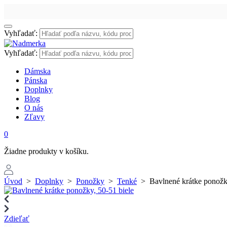
Vyhľadať:
Vyhľadať:
Dámska
Pánska
Doplnky
Blog
O nás
Zľavy
0
Žiadne produkty v košíku.
Úvod
>
Doplnky
>
Ponožky
>
Tenké
>
Bavlnené krátke ponožk
Zdieľať