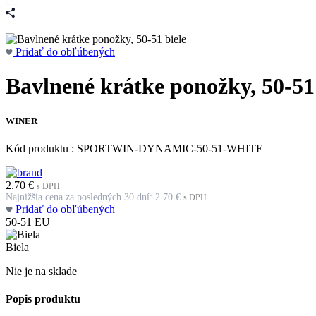
Pridať do obľúbených
Bavlnené krátke ponožky, 50-51 
WINER
Kód produktu : SPORTWIN-DYNAMIC-50-51-WHITE
2.70
€
s DPH
Najnižšia cena za posledných 30 dní:
2.70
€
s DPH
Pridať do obľúbených
50-51
EU
Biela
Nie je na sklade
Popis produktu