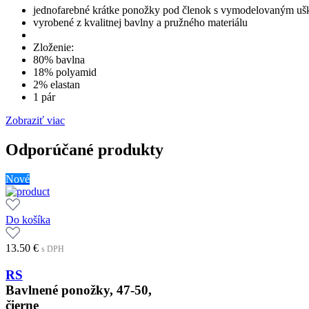
jednofarebné krátke ponožky pod členok s vymodelovaným uš
vyrobené z kvalitnej bavlny a pružného materiálu
Zloženie:
80% bavlna
18% polyamid
2% elastan
1 pár
Zobraziť viac
Odporúčané produkty
Nové
Do košíka
13.50
€
s DPH
RS
Bavlnené ponožky, 47-50,
čierne