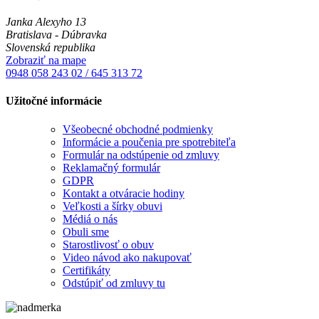
Janka Alexyho 13
Bratislava - Dúbravka
Slovenská republika
Zobraziť na mape
0948 058 243
02 / 645 313 72
Užitočné informácie
Všeobecné obchodné podmienky
Informácie a poučenia pre spotrebiteľa
Formulár na odstúpenie od zmluvy
Reklamačný formulár
GDPR
Kontakt a otváracie hodiny
Veľkosti a šírky obuvi
Médiá o nás
Obuli sme
Starostlivosť o obuv
Video návod ako nakupovať
Certifikáty
Odstúpiť od zmluvy tu