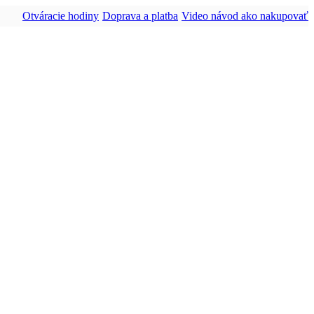
Otváracie hodiny
Doprava a platba
Video návod ako nakupovať