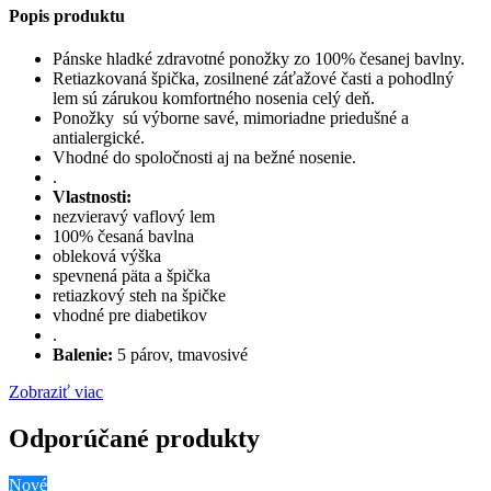
Popis produktu
Pánske hladké zdravotné ponožky zo 100% česanej bavlny.
Retiazkovaná špička, zosilnené záťažové časti a pohodlný
lem sú zárukou komfortného nosenia celý deň.
Ponožky sú výborne savé, mimoriadne priedušné a
antialergické.
Vhodné do spoločnosti aj na bežné nosenie.
.
Vlastnosti:
nezvieravý vaflový lem
100% česaná bavlna
obleková výška
spevnená päta a špička
retiazkový steh na špičke
vhodné pre diabetikov
.
Balenie:
5 párov, tmavosivé
Zobraziť viac
Odporúčané produkty
Nové