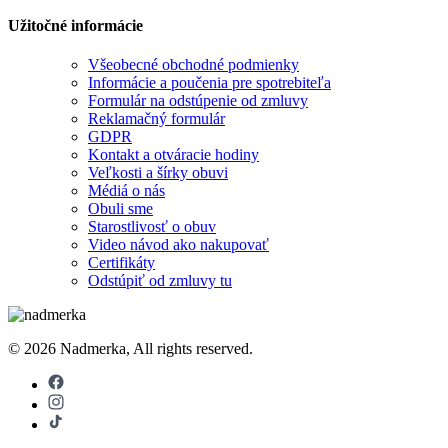
Užitočné informácie
Všeobecné obchodné podmienky
Informácie a poučenia pre spotrebiteľa
Formulár na odstúpenie od zmluvy
Reklamačný formulár
GDPR
Kontakt a otváracie hodiny
Veľkosti a šírky obuvi
Médiá o nás
Obuli sme
Starostlivosť o obuv
Video návod ako nakupovať
Certifikáty
Odstúpiť od zmluvy tu
© 2026 Nadmerka, All rights reserved.