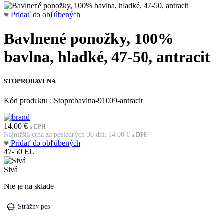
Pridať do obľúbených
Bavlnené ponožky, 100%
bavlna, hladké, 47-50, antracit
STOPROBAVLNA
Kód produktu : Stoprobavlna-91009-antracit
14.00
€
s DPH
Najnižšia cena za posledných 30 dní:
14.00
€
s DPH
Pridať do obľúbených
47-50
EU
Sivá
Nie je na sklade
Strážny pes