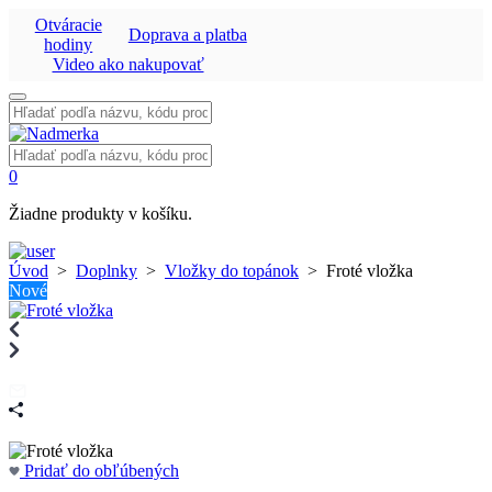
Otváracie
Doprava a platba
hodiny
Video ako nakupovať
Vyhľadať:
Vyhľadať:
0
Žiadne produkty v košíku.
Úvod
>
Doplnky
>
Vložky do topánok
>
Froté vložka
Nové
Pridať do obľúbených