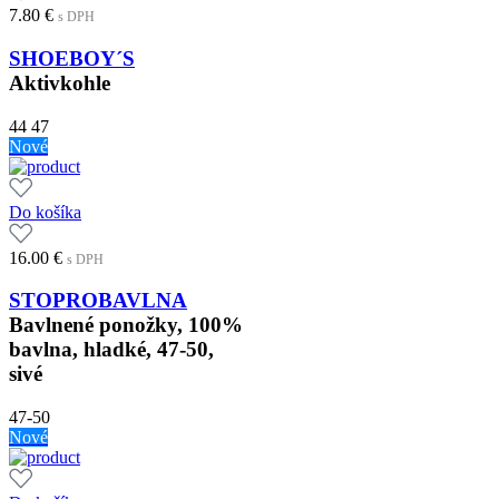
7.80
€
s DPH
SHOEBOY´S
Aktivkohle
44
47
Nové
Do košíka
16.00
€
s DPH
STOPROBAVLNA
Bavlnené ponožky, 100%
bavlna, hladké, 47-50,
sivé
47-50
Nové