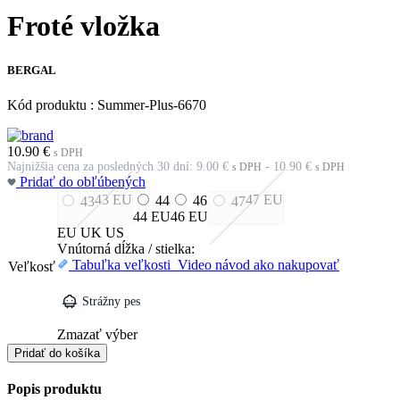
Froté vložka
BERGAL
Kód produktu : Summer-Plus-6670
10.90
€
s DPH
Najnižšia cena za posledných 30 dní:
9.00
€
-
10.90
€
s DPH
s DPH
Pridať do obľúbených
43
EU
47
EU
44
46
43
47
44
EU
46
EU
EU
UK
US
Vnútorná dĺžka / stielka:
Tabuľka veľkosti
Video návod ako nakupovať
Veľkosť
Strážny pes
Zmazať výber
množstvo
Pridať do košíka
Froté
vložka
Popis produktu