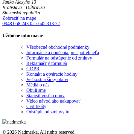
Janka Alexyho 13
Bratislava - Dúbravka
Slovenská republika
Zobraziť na mape
0948 058 243
02 / 645 313 72
Užitočné informácie
Všeobecné obchodné podmienky
Informácie a poučenia pre spotrebiteľa
Formulár na odstúpenie od zmluvy
Reklamačný formulár
GDPR
Kontakt a otváracie hodiny
Veľkosti a šírky obuvi
Médiá o nás
Obuli sme
Starostlivosť o obuv
Video návod ako nakupovať
Certifikáty
Odstúpiť od zmluvy tu
© 2026 Nadmerka, All rights reserved.