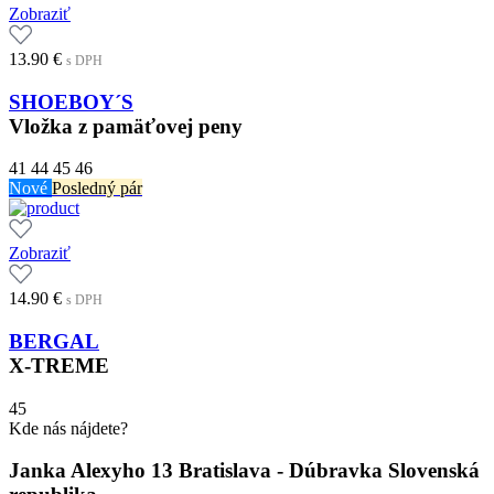
Zobraziť
13.90
€
s DPH
SHOEBOY´S
Vložka z pamäťovej peny
41
44
45
46
Nové
Posledný pár
Zobraziť
14.90
€
s DPH
BERGAL
X-TREME
45
Kde nás nájdete?
Janka Alexyho 13 Bratislava - Dúbravka Slovenská