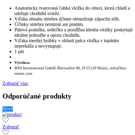
Anatomicky tvarovaná ľahká vložka do obuvi, ktorá chladí a
udržuje chodidlá svieže.
Vďaka obsahu striebra účinne obmedzuje zápachu nôh.
Účinky striebra nemiznú ani praním.
Pätová poduška, srdiečko a pozdĺžna klenba vložky poskytujú
ideálne pohodlie a oporu chodidlu.
Vďaka menšej hrúbky v oblasti palca vložka v topánke
neprekáža a nevystupuje.
1 pár
.
Výrobca:
BNS International GmbH, Rheinallee 96, D-55120 Mainz, info@bns-
mainz.com
Zobraziť viac
Odporúčané produkty
Nové
Zobraziť