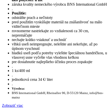
záruka kvality nemeckého výrobcu BNS International GmbH
.
Použitie:
odstráňte prach a nečistoty
pred použitím vyskúšajte materiál na znášanlivosť na málo
viditeľnom mieste
rovnomerne nastriekajte zo vzdialenosti ca 30 cm,
nepremáčajte
nechajte krátko vsiaknuť a uschnúť
vlhkú useň neimpregnujte, neleštite ani nekefujte, až po
úplnom vyschnutí
hladkú useň podľa potreby vyleštite špeciálnou handričkou, u
vlasovej usne vyčešte vlas vhodnou kefkou
pre dosiahnutie najlepšieho účinku proces zopakujte
.
1 ks/400 ml
.
jednotková cena 34 €/ liter
.
Výrobca:
BNS International GmbH, Rheinallee 96, D-55120 Mainz, info@bns-
mainz
Zobraziť viac