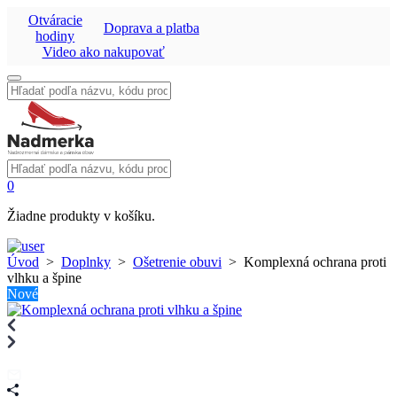
Otváracie
Doprava a platba
hodiny
Video ako nakupovať
Vyhľadať:
Vyhľadať:
0
Žiadne produkty v košíku.
Úvod
>
Doplnky
>
Ošetrenie obuvi
>
Komplexná ochrana proti
vlhku a špine
Nové