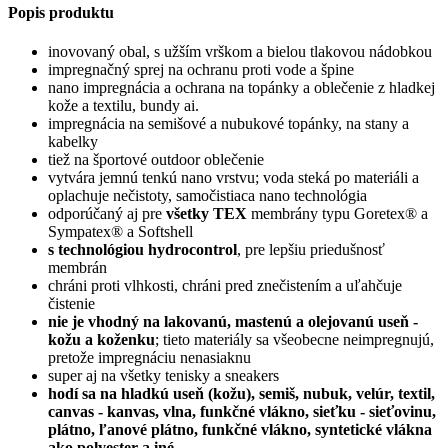
Popis produktu
a
špine
inovovaný obal, s užším vrškom a bielou tlakovou nádobkou
impregnačný sprej na ochranu proti vode a špine
nano impregnácia a ochrana na topánky a oblečenie z hladkej
kože a textilu, bundy ai.
impregnácia na semišové a nubukové topánky, na stany a
kabelky
tiež na športové outdoor oblečenie
vytvára jemnú tenkú nano vrstvu; voda steká po materiáli a
oplachuje nečistoty, samočistiaca nano technológia
odporúčaný aj pre
všetky TEX
membrány typu Goretex® a
Sympatex® a Softshell
s technológiou hydrocontrol
, pre lepšiu priedušnosť
membrán
chráni proti vlhkosti, chráni pred znečistením a uľahčuje
čistenie
nie je vhodný na lakovanú, mastenú a olejovanú useň -
kožu a koženku
; tieto materiály sa všeobecne neimpregnujú,
pretože impregnáciu nenasiaknu
super aj na všetky tenisky a sneakers
hodí sa na hladkú useň (kožu), semiš, nubuk, velúr, textil,
canvas - kanvas, vlna, funkčné vlákno, sieťku - sieťovinu,
plátno, ľanové plátno, funkčné vlákno, syntetické vlákna
ako polyester a iné