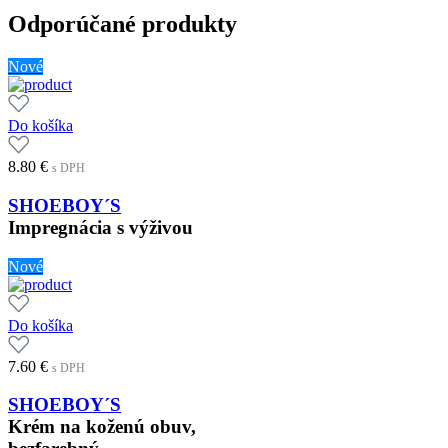
Odporúčané produkty
Nové
Do košíka
8.80
€
s DPH
SHOEBOY´S
Impregnácia s výživou
Nové
Do košíka
7.60
€
s DPH
SHOEBOY´S
Krém na koženú obuv,