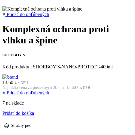
Pridať do obľúbených
Komplexná ochrana proti
vlhku a špine
SHOEBOY´S
Kód produktu : SHOEBOY'S-NANO-PROTECT-400ml
13.60
€
s DPH
Najnižšia cena za posledných 30 dní:
13.60
€
s DPH
Pridať do obľúbených
7 na sklade
množstvo
Pridať do košíka
Komplexná
ochrana
Strážny pes
proti
vlhku