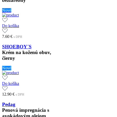
bezfarebný
Nové
Do košíka
7.60
€
s DPH
SHOEBOY´S
Krém na koženú obuv,
čierny
Nové
Do košíka
12.90
€
s DPH
Pedag
Penová impregnácia s
avokádovým olejom