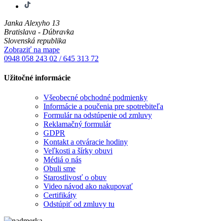
Janka Alexyho 13
Bratislava - Dúbravka
Slovenská republika
Zobraziť na mape
0948 058 243
02 / 645 313 72
Užitočné informácie
Všeobecné obchodné podmienky
Informácie a poučenia pre spotrebiteľa
Formulár na odstúpenie od zmluvy
Reklamačný formulár
GDPR
Kontakt a otváracie hodiny
Veľkosti a šírky obuvi
Médiá o nás
Obuli sme
Starostlivosť o obuv
Video návod ako nakupovať
Certifikáty
Odstúpiť od zmluvy tu