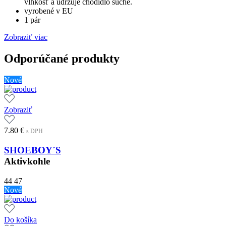
vlhkosť a udržuje chodidlo suché.
vyrobené v EU
1 pár
Zobraziť viac
Odporúčané produkty
Nové
Zobraziť
7.80
€
s DPH
SHOEBOY´S
Aktivkohle
44
47
Nové
Do košíka