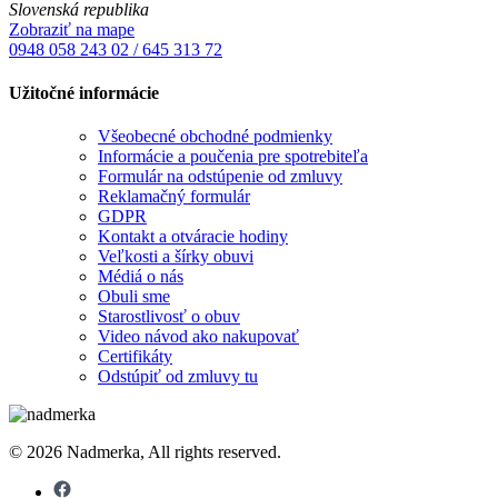
Slovenská republika
Zobraziť na mape
0948 058 243
02 / 645 313 72
Užitočné informácie
Všeobecné obchodné podmienky
Informácie a poučenia pre spotrebiteľa
Formulár na odstúpenie od zmluvy
Reklamačný formulár
GDPR
Kontakt a otváracie hodiny
Veľkosti a šírky obuvi
Médiá o nás
Obuli sme
Starostlivosť o obuv
Video návod ako nakupovať
Certifikáty
Odstúpiť od zmluvy tu
© 2026 Nadmerka, All rights reserved.