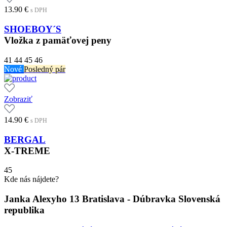
13.90
€
s DPH
SHOEBOY´S
Vložka z pamäťovej peny
41
44
45
46
Nové
Posledný pár
Zobraziť
14.90
€
s DPH
BERGAL
X-TREME
45
Kde nás nájdete?
Janka Alexyho 13 Bratislava - Dúbravka Slovenská
republika