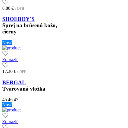
8.80
€
s DPH
SHOEBOY´S
Sprej na brúsenú kožu,
čierny
Nové
Zobraziť
17.30
€
s DPH
BERGAL
Tvarovaná vložka
45
46
47
Nové
Zobraziť