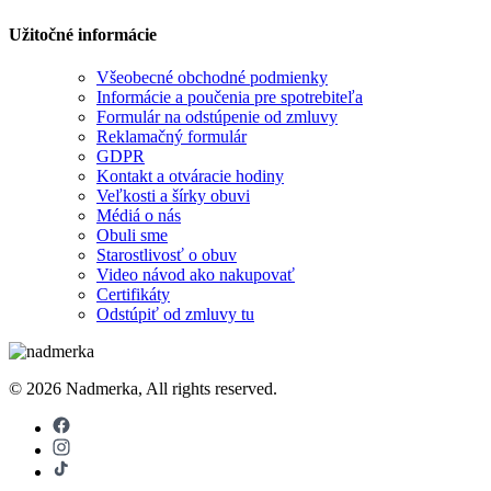
Užitočné informácie
Všeobecné obchodné podmienky
Informácie a poučenia pre spotrebiteľa
Formulár na odstúpenie od zmluvy
Reklamačný formulár
GDPR
Kontakt a otváracie hodiny
Veľkosti a šírky obuvi
Médiá o nás
Obuli sme
Starostlivosť o obuv
Video návod ako nakupovať
Certifikáty
Odstúpiť od zmluvy tu
© 2026 Nadmerka, All rights reserved.