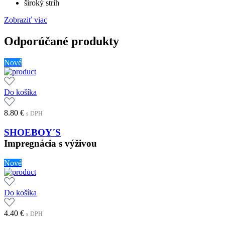
široký strih
Zobraziť viac
Odporúčané produkty
Nové
Do košíka
8.80
€
s DPH
SHOEBOY´S
Impregnácia s výživou
Nové
Do košíka
4.40
€
s DPH