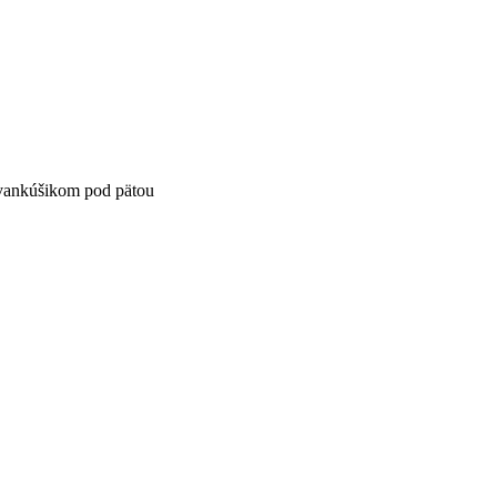
 vankúšikom pod pätou