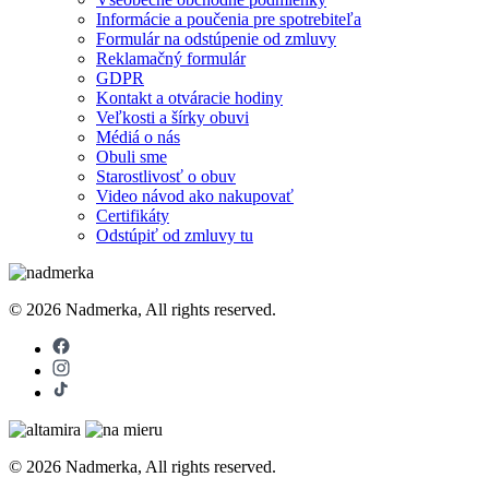
Informácie a poučenia pre spotrebiteľa
Formulár na odstúpenie od zmluvy
Reklamačný formulár
GDPR
Kontakt a otváracie hodiny
Veľkosti a šírky obuvi
Médiá o nás
Obuli sme
Starostlivosť o obuv
Video návod ako nakupovať
Certifikáty
Odstúpiť od zmluvy tu
© 2026 Nadmerka, All rights reserved.
© 2026 Nadmerka, All rights reserved.