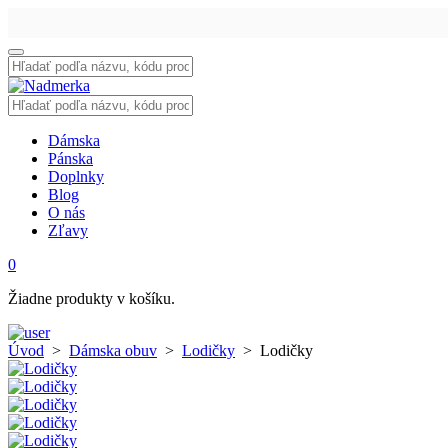
Vyhľadať:
Vyhľadať:
Dámska
Pánska
Doplnky
Blog
O nás
Zľavy
0
Žiadne produkty v košíku.
Úvod
>
Dámska obuv
>
Lodičky
>
Lodičky