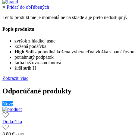
Pridať do obľúbených
Tento produkt nie je momentálne na sklade a je preto nedostupný.
Popis produktu
zvršok z hladkej usne
kožená podšívka
High Soft -
pohodlná kožená vyberateľná vložka s pamäťovou 
potiahnutý podpätok
farba béžovo-smotanová
širší strih H
Zobraziť viac
Odporúčané produkty
Nové
Do košíka
8.80
€
s DPH