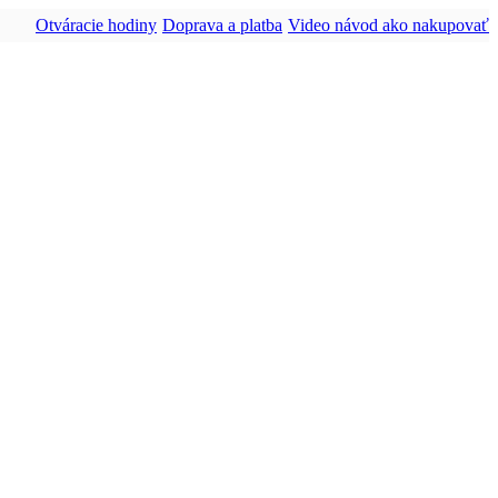
Otváracie hodiny
Doprava a platba
Video návod ako nakupovať