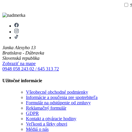
S
Janka Alexyho 13
Bratislava - Dúbravka
Slovenská republika
Zobraziť na mape
0948 058 243
02 / 645 313 72
Užitočné informácie
Všeobecné obchodné podmienky
Informácie a poučenia pre spotrebiteľa
Formulár na odstúpenie od zmluvy
Reklamačný formulár
GDPR
Kontakt a otváracie hodiny
Veľkosti a šírky obuvi
Médiá o nás