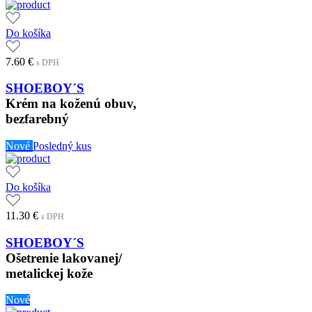
Do košíka
7.60
€
s DPH
SHOEBOY´S
Krém na koženú obuv,
bezfarebný
Nové
Posledný kus
Do košíka
11.30
€
s DPH
SHOEBOY´S
Ošetrenie lakovanej/
metalickej kože
Nové