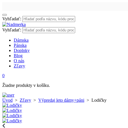
Vyhľadať:
Vyhľadať:
Dámska
Pánska
Doplnky
Blog
O nás
Zľavy
0
Žiadne produkty v košíku.
Úvod
>
Zľavy
>
Výpredaj leto dámy+páni
>
Lodičky