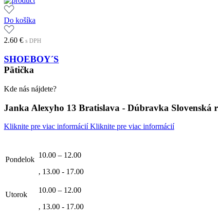
Do košíka
2.60
€
s DPH
SHOEBOY´S
Pätička
Kde nás nájdete?
Janka Alexyho 13 Bratislava - Dúbravka Slovenská 
Kliknite pre viac informácií
Kliknite pre viac informácií
10.00 – 12.00
Pondelok
, 13.00 - 17.00
10.00 – 12.00
Utorok
, 13.00 - 17.00