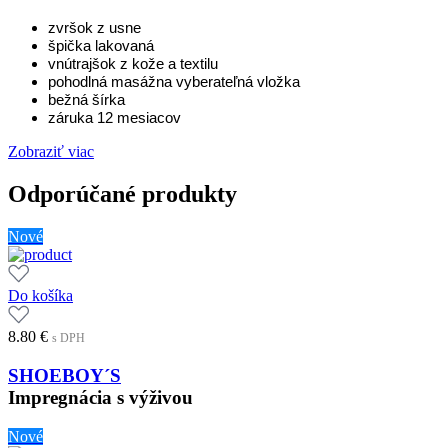
zvršok z usne
špička lakovaná
vnútrajšok z kože a textilu
pohodlná masážna vyberateľná vložka
bežná šírka
záruka 12 mesiacov
Zobraziť viac
Odporúčané produkty
Nové
Do košíka
8.80
€
s DPH
SHOEBOY´S
Impregnácia s výživou
Nové