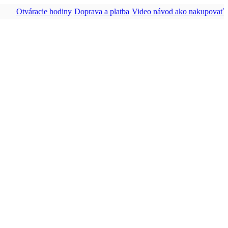
Otváracie hodiny
Doprava a platba
Video návod ako nakupovať