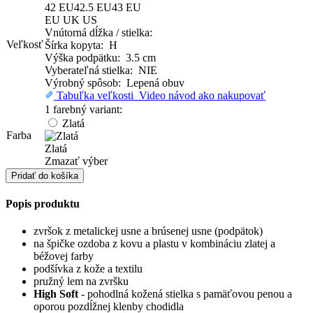
42
EU
42.5
EU
43
EU
EU
UK
US
Vnútorná dĺžka / stielka:
Veľkosť
Šírka kopyta: H
Výška podpätku: 3.5 cm
Vyberateľná stielka: NIE
Výrobný spôsob: Lepená obuv
Tabuľka veľkosti
Video návod ako nakupovať
1 farebný variant:
Zlatá
Farba
Zlatá
Zmazať výber
množstvo
Pridať do košíka
Lodičky
Popis produktu
zvršok z metalickej usne a brúsenej usne (podpätok)
na špičke ozdoba z kovu a plastu v kombináciu zlatej a
béžovej farby
podšívka z kože a textilu
pružný lem na zvršku
High Soft
- pohodlná kožená stielka s pamäťovou penou a
oporou pozdĺžnej klenby chodidla