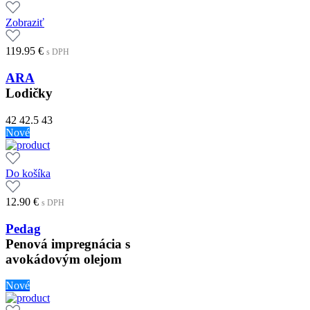
Zobraziť
119.95
€
s DPH
ARA
Lodičky
42
42.5
43
Nové
Do košíka
12.90
€
s DPH
Pedag
Penová impregnácia s
avokádovým olejom
Nové