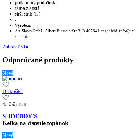
potiahnutý podpätok
farba zlatistá
širší strih (H)
.
Výrobca:
Ara Shoes GmbH, Albert-Einstein-Str. 3, D-40764 Langenfeld, info@ara-
shoes.de
Zobraziť viac
Odporúčané produkty
Nové
Do košíka
4.40
€
s DPH
SHOEBOY´S
Kefka na čistenie topánok
Nové