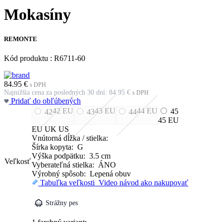
Mokasíny
REMONTE
Kód produktu : R6711-60
84.95
€
s DPH
Najnižšia cena za posledných 30 dní:
84.95
€
s DPH
Pridať do obľúbených
42
EU
43
EU
44
EU
45
42
43
44
45
EU
EU
UK
US
Vnútorná dĺžka / stielka:
Šírka kopyta: G
Výška podpätku: 3.5 cm
Veľkosť
Vyberateľná stielka: ÁNO
Výrobný spôsob: Lepená obuv
Tabuľka veľkosti
Video návod ako nakupovať
Strážny pes