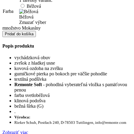
1 farebný variant:
Béžová
Farba
Béžová
Zmazať výber
množstvo Mokasíny
Pridať do košíka
Popis produktu
vychádzková obuv
zvršok z hladkej usne
kovová ozdoba na zvršku
gumičkové pierka po bokoch pre väčšie pohodlie
textilná podšívka
Remonte Soft
- pohodlná vyberateľná vložka s pamäťovou
penou
farba svetlobéžová
klinová podošva
bežná šírka (G)
.
Výrobca:
Rieker Schuh, Postfach 240, D-78503 Tuttlingen, info@remonte.com
Zobraziť viac