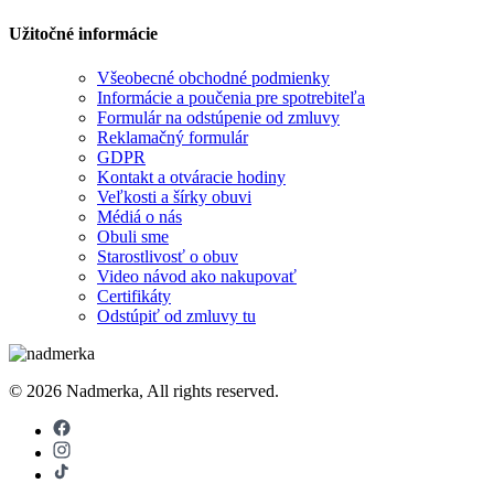
Užitočné informácie
Všeobecné obchodné podmienky
Informácie a poučenia pre spotrebiteľa
Formulár na odstúpenie od zmluvy
Reklamačný formulár
GDPR
Kontakt a otváracie hodiny
Veľkosti a šírky obuvi
Médiá o nás
Obuli sme
Starostlivosť o obuv
Video návod ako nakupovať
Certifikáty
Odstúpiť od zmluvy tu
© 2026 Nadmerka, All rights reserved.