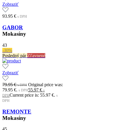
Zobraziť
93.95
€
s DPH
GABOR
Mokasíny
43
-30%
Posledný pár
Zľavnené
Zobraziť
79.95
€
Original price was:
s DPH
79.95 €.
55.97
€
s DPH
s
Current price is: 55.97 €.
DPH
s
DPH
REMONTE
Mokasíny
45