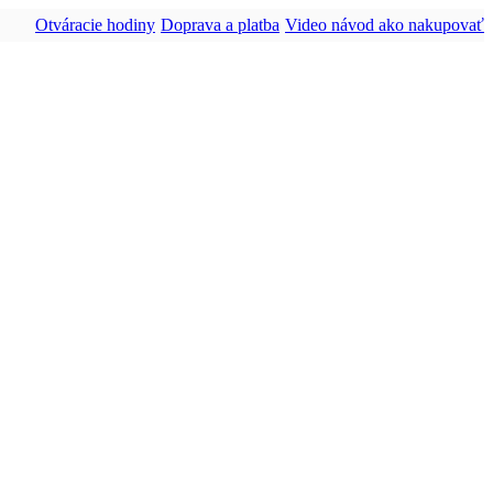
Otváracie hodiny
Doprava a platba
Video návod ako nakupovať