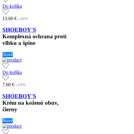
Do košíka
13.60
€
s DPH
SHOEBOY´S
Komplexná ochrana proti
vlhku a špine
Nové
Do košíka
7.60
€
s DPH
SHOEBOY´S
Krém na koženú obuv,
čierny
Nové