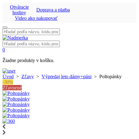
Otváracie
Doprava a platba
hodiny
Video ako nakupovať
Vyhľadať:
Vyhľadať:
0
Žiadne produkty v košíku.
Úvod
>
Zľavy
>
Výpredaj leto dámy+páni
>
Poltopánky
-30%
Zľavnené