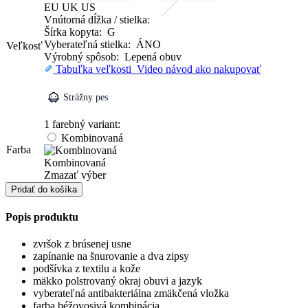
EU
UK
US
Vnútorná dĺžka / stielka:
Šírka kopyta: G
Vyberateľná stielka: ÁNO
Veľkosť
Výrobný spôsob: Lepená obuv
Tabuľka veľkosti
Video návod ako nakupovať
Strážny pes
1 farebný variant:
Kombinovaná
Farba
Kombinovaná
Zmazať výber
množstvo
Pridať do košíka
Poltopánky
Popis produktu
zvršok z brúsenej usne
zapínanie na šnurovanie a dva zipsy
podšívka z textilu a kože
mäkko polstrovaný okraj obuvi a jazyk
vyberateľná antibakteriálna zmäkčená vložka
farba béžovosivá kombinácia