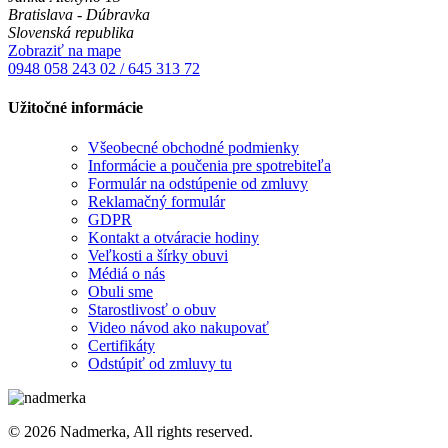
Bratislava - Dúbravka
Slovenská republika
Zobraziť na mape
0948 058 243
02 / 645 313 72
Užitočné informácie
Všeobecné obchodné podmienky
Informácie a poučenia pre spotrebiteľa
Formulár na odstúpenie od zmluvy
Reklamačný formulár
GDPR
Kontakt a otváracie hodiny
Veľkosti a šírky obuvi
Médiá o nás
Obuli sme
Starostlivosť o obuv
Video návod ako nakupovať
Certifikáty
Odstúpiť od zmluvy tu
© 2026 Nadmerka, All rights reserved.