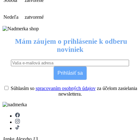
Sobota
zatvorené
Nedeľa
zatvorené
Mám záujem o prihlásenie k odberu
noviniek
Prihlásiť sa
Súhlasím so
spracovaním osobných údajov
za účelom zasielania
newslettera.
Janka Alexyho 13