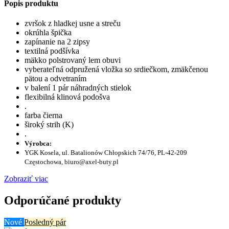
Popis produktu
zvršok z hladkej usne a streču
okrúhla špička
zapínanie na 2 zipsy
textilná podšívka
mäkko polstrovaný lem obuvi
vyberateľná odpružená vložka so srdiečkom, zmäkčenou
pätou a odvetraním
v balení 1 pár náhradných stielok
flexibilná klinová podošva
.
farba čierna
široký strih (K)
.
Výrobca:
YGK Kosela, ul. Batalionów Chłopskich 74/76, PL-42-209
Częstochowa, biuro@axel-buty.pl
Zobraziť viac
Odporúčané produkty
Nové
Posledný pár