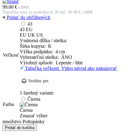
99.00
€
s DPH
Najnižšia cena za posledných 30 dní:
99.00
€
s DPH
Pridať do obľúbených
43
43
EU
EU
UK
US
Vnútorná dĺžka / stielka:
Šírka kopyta: K
Výška podpätku: 4 cm
Veľkosť
Vyberateľná stielka: ÁNO
Výrobný spôsob: Lepenie / šitie
Tabuľka veľkosti
Video návod ako nakupovať
Strážny pes
1 farebný variant:
Čierna
Farba
Čierna
Zmazať výber
množstvo Poltopánky
Pridať do košíka