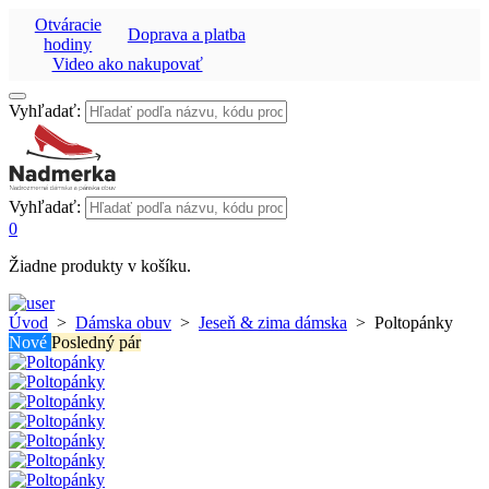
Otváracie
Doprava a platba
hodiny
Video ako nakupovať
Vyhľadať:
Vyhľadať:
0
Žiadne produkty v košíku.
Úvod
>
Dámska obuv
>
Jeseň & zima dámska
>
Poltopánky
Nové
Posledný pár