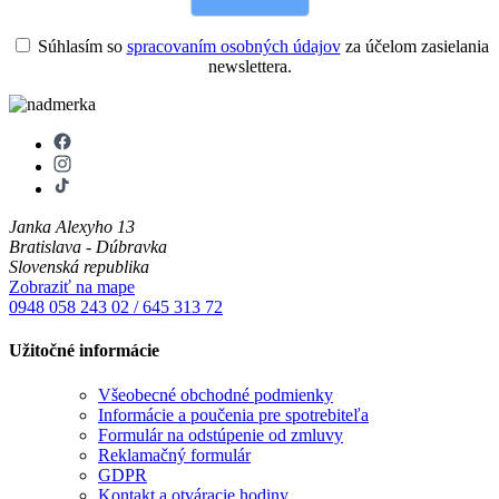
Súhlasím so
spracovaním osobných údajov
za účelom zasielania
newslettera.
Janka Alexyho 13
Bratislava - Dúbravka
Slovenská republika
Zobraziť na mape
0948 058 243
02 / 645 313 72
Užitočné informácie
Všeobecné obchodné podmienky
Informácie a poučenia pre spotrebiteľa
Formulár na odstúpenie od zmluvy
Reklamačný formulár
GDPR
Kontakt a otváracie hodiny