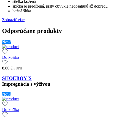
stielka kožená
špička je predĺžená, prsty obvykle nedosahujú až dopredu
bežná šírka
Zobraziť viac
Odporúčané produkty
Nové
Do košíka
8.80
€
s DPH
SHOEBOY´S
Impregnácia s výživou
Nové
Do košíka