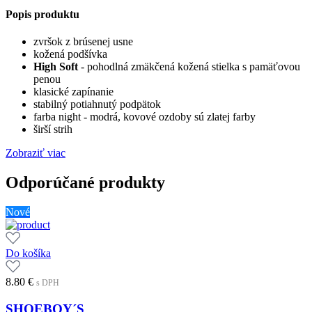
Popis produktu
zvršok z brúsenej usne
kožená podšívka
High Soft
- pohodlná zmäkčená kožená stielka s pamäťovou
penou
klasické zapínanie
stabilný potiahnutý podpätok
farba night - modrá, kovové ozdoby sú zlatej farby
širší strih
Zobraziť viac
Odporúčané produkty
Nové
Do košíka
8.80
€
s DPH
SHOEBOY´S