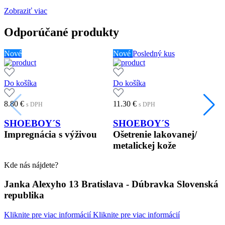
Zobraziť viac
Odporúčané produkty
Nové
Nové
Posledný kus
Do košíka
Do košíka
8.80
€
11.30
€
s DPH
s DPH
SHOEBOY´S
SHOEBOY´S
Impregnácia s výživou
Ošetrenie lakovanej/
metalickej kože
Kde nás nájdete?
Janka Alexyho 13 Bratislava - Dúbravka Slovenská
republika
Kliknite pre viac informácií
Kliknite pre viac informácií