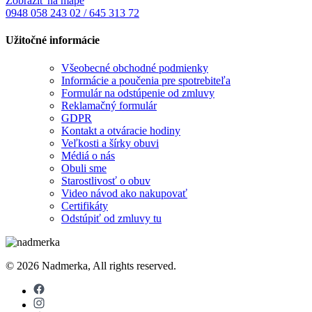
Zobraziť na mape
0948 058 243
02 / 645 313 72
Užitočné informácie
Všeobecné obchodné podmienky
Informácie a poučenia pre spotrebiteľa
Formulár na odstúpenie od zmluvy
Reklamačný formulár
GDPR
Kontakt a otváracie hodiny
Veľkosti a šírky obuvi
Médiá o nás
Obuli sme
Starostlivosť o obuv
Video návod ako nakupovať
Certifikáty
Odstúpiť od zmluvy tu
© 2026 Nadmerka, All rights reserved.