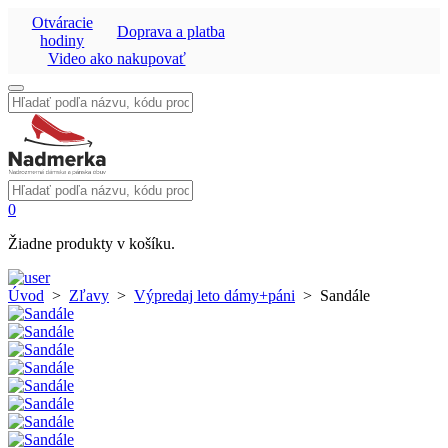
Otváracie
Doprava a platba
hodiny
Video ako nakupovať
Vyhľadať:
Vyhľadať:
0
Žiadne produkty v košíku.
Úvod
>
Zľavy
>
Výpredaj leto dámy+páni
>
Sandále