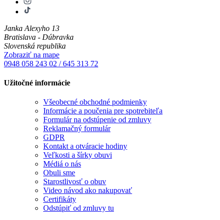
Janka Alexyho 13
Bratislava - Dúbravka
Slovenská republika
Zobraziť na mape
0948 058 243
02 / 645 313 72
Užitočné informácie
Všeobecné obchodné podmienky
Informácie a poučenia pre spotrebiteľa
Formulár na odstúpenie od zmluvy
Reklamačný formulár
GDPR
Kontakt a otváracie hodiny
Veľkosti a šírky obuvi
Médiá o nás
Obuli sme
Starostlivosť o obuv
Video návod ako nakupovať
Certifikáty
Odstúpiť od zmluvy tu