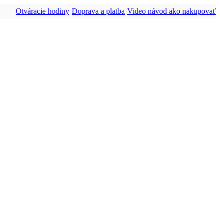
Otváracie hodiny
Doprava a platba
Video návod ako nakupovať