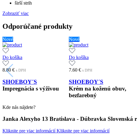
širší strih
Zobraziť viac
Odporúčané produkty
Nové
Nové
Do košíka
Do košíka
8.80
€
7.60
€
s DPH
s DPH
SHOEBOY´S
SHOEBOY´S
Impregnácia s výživou
Krém na koženú obuv,
bezfarebný
Kde nás nájdete?
Janka Alexyho 13 Bratislava - Dúbravka Slovenská 
Kliknite pre viac informácií
Kliknite pre viac informácií