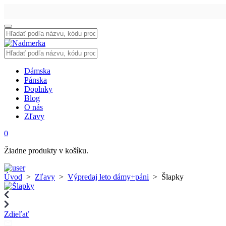
Vyhľadať:
Vyhľadať:
Dámska
Pánska
Doplnky
Blog
O nás
Zľavy
0
Žiadne produkty v košíku.
Úvod
>
Zľavy
>
Výpredaj leto dámy+páni
>
Šlapky
Zdieľať