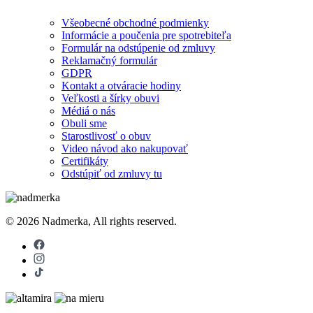
Všeobecné obchodné podmienky
Informácie a poučenia pre spotrebiteľa
Formulár na odstúpenie od zmluvy
Reklamačný formulár
GDPR
Kontakt a otváracie hodiny
Veľkosti a šírky obuvi
Médiá o nás
Obuli sme
Starostlivosť o obuv
Video návod ako nakupovať
Certifikáty
Odstúpiť od zmluvy tu
© 2026 Nadmerka, All rights reserved.