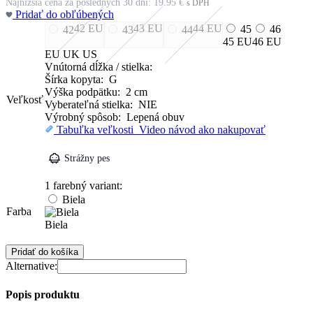
Najnižšia cena za posledných 30 dní:
19.95
€
s DPH
Pridať do obľúbených
42
EU
43
EU
44
EU
45
46
42
43
44
45
EU
46
EU
EU
UK
US
Vnútorná dĺžka / stielka:
Šírka kopyta: G
Výška podpätku: 2 cm
Veľkosť
Vyberateľná stielka: NIE
Výrobný spôsob: Lepená obuv
Tabuľka veľkosti
Video návod ako nakupovať
Strážny pes
1 farebný variant:
Biela
Farba
Biela
množstvo
Pridať do košíka
Šľapky
Alternative:
k
vode
Popis produktu