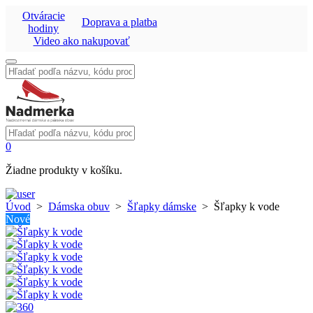
Otváracie
Doprava a platba
hodiny
Video ako nakupovať
Vyhľadať:
Vyhľadať:
0
Žiadne produkty v košíku.
Úvod
>
Dámska obuv
>
Šľapky dámske
>
Šľapky k vode
Nové