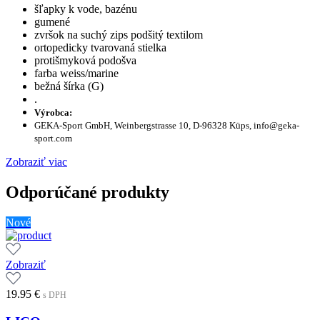
šľapky k vode, bazénu
gumené
zvršok na suchý zips podšitý textilom
ortopedicky tvarovaná stielka
protišmyková podošva
farba weiss/marine
bežná šírka (G)
.
Výrobca:
GEKA-Sport GmbH, Weinbergstrasse 10, D-96328 Küps, info@geka-
sport.com
Zobraziť viac
Odporúčané produkty
Nové
Zobraziť
19.95
€
s DPH