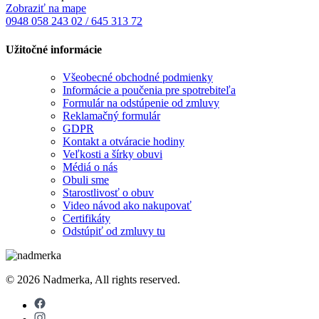
Zobraziť na mape
0948 058 243
02 / 645 313 72
Užitočné informácie
Všeobecné obchodné podmienky
Informácie a poučenia pre spotrebiteľa
Formulár na odstúpenie od zmluvy
Reklamačný formulár
GDPR
Kontakt a otváracie hodiny
Veľkosti a šírky obuvi
Médiá o nás
Obuli sme
Starostlivosť o obuv
Video návod ako nakupovať
Certifikáty
Odstúpiť od zmluvy tu
© 2026 Nadmerka, All rights reserved.