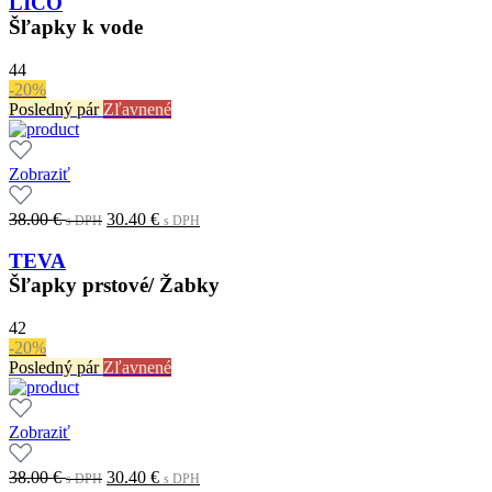
LICO
Šľapky k vode
44
-20%
Posledný pár
Zľavnené
Zobraziť
Original
Current
38.00
€
30.40
€
s DPH
s DPH
price
price
was:
is:
TEVA
38.00 €.
30.40 €.
s
s
Šľapky prstové/ Žabky
DPH
DPH
42
-20%
Posledný pár
Zľavnené
Zobraziť
Original
Current
38.00
€
30.40
€
s DPH
s DPH