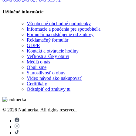
Užitočné informácie
Všeobecné obchodné podmienky
Informácie a poučenia pre spotrebiteľa
Formulár na odstúpenie od zmluvy
Reklamačný formulár
GDPR
Kontakt a otváracie hodiny
Veľkosti a šírky obuvi
Médiá o nás
Obuli sme
Starostlivosť o obuv
Video návod ako nakupovať
Certifikáty
Odstúpiť od zmluvy tu
© 2026 Nadmerka, All rights reserved.