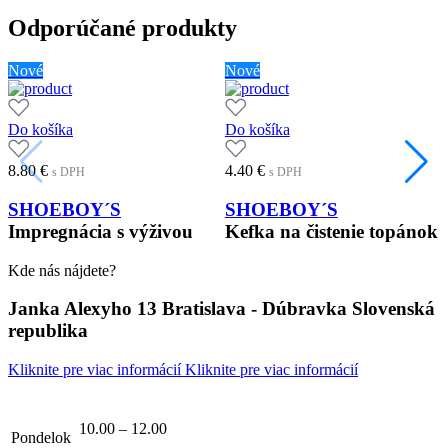
Odporúčané produkty
Nové
Nové
Do košíka
Do košíka
8.80
€
4.40
€
s DPH
s DPH
SHOEBOY´S
SHOEBOY´S
Impregnácia s výživou
Kefka na čistenie topánok
Kde nás nájdete?
Janka Alexyho 13 Bratislava - Dúbravka Slovenská
republika
Kliknite pre viac informácií
Kliknite pre viac informácií
10.00 – 12.00
Pondelok