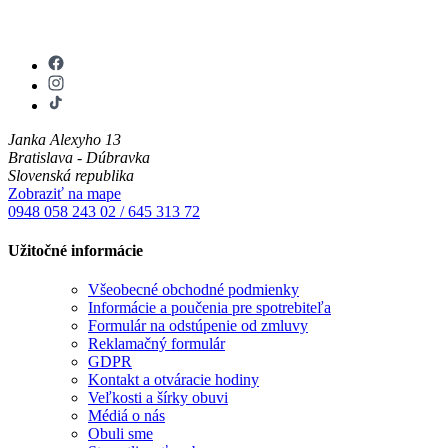
Janka Alexyho 13
Bratislava - Dúbravka
Slovenská republika
Zobraziť na mape
0948 058 243
02 / 645 313 72
Užitočné informácie
Všeobecné obchodné podmienky
Informácie a poučenia pre spotrebiteľa
Formulár na odstúpenie od zmluvy
Reklamačný formulár
GDPR
Kontakt a otváracie hodiny
Veľkosti a šírky obuvi
Médiá o nás
Obuli sme