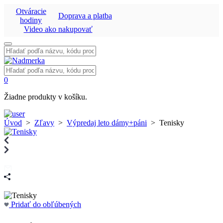
Otváracie
Doprava a platba
hodiny
Video ako nakupovať
Vyhľadať:
Vyhľadať:
0
Žiadne produkty v košíku.
Úvod
>
Zľavy
>
Výpredaj leto dámy+páni
>
Tenisky
Pridať do obľúbených