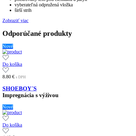
vyberateľná odpružená vložka
širší strih
Zobraziť viac
Odporúčané produkty
Nové
Do košíka
8.80
€
s DPH
SHOEBOY´S
Impregnácia s výživou
Nové
Do košíka