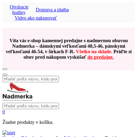
Otváracie
Doprava a platba
hodiny
Video ako nakupovať
Víta vás e-shop kamennej predajne s nadmernou obuvou
Nadmerka – dámskymi veľkosťami 40,5-46, pánskymi
veľkosťami 46-54, v šírkach F-R.
Všetko na sklade.
Príďte si
obuv pred nákupom vyskúšať
do predajne.
Vyhľadať:
Vyhľadať:
0
Žiadne produkty v košíku.