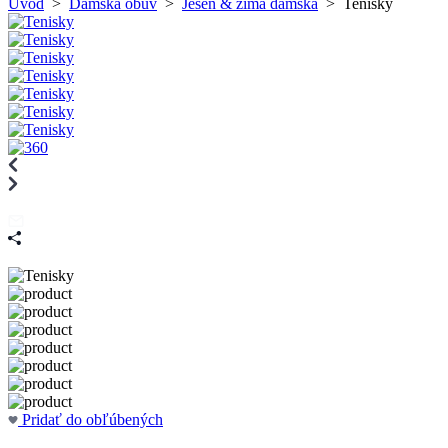
Úvod
>
Dámska obuv
>
Jeseň & zima dámska
>
Tenisky
Pridať do obľúbených