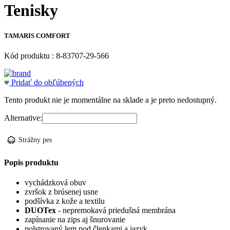
Tenisky
TAMARIS COMFORT
Kód produktu : 8-83707-29-566
Pridať do obľúbených
Tento produkt nie je momentálne na sklade a je preto nedostupný.
Alternative:
Strážny pes
Popis produktu
vychádzková obuv
zvršok z brúsenej usne
podšívka z kože a textilu
DUOTex
- nepremokavá priedušná membrána
zapínanie na zips aj šnurovanie
polstrovaný lem pod členkami a jazyk