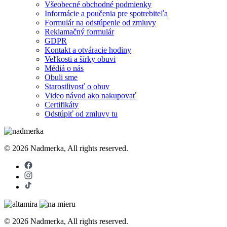
Všeobecné obchodné podmienky
Informácie a poučenia pre spotrebiteľa
Formulár na odstúpenie od zmluvy
Reklamačný formulár
GDPR
Kontakt a otváracie hodiny
Veľkosti a šírky obuvi
Médiá o nás
Obuli sme
Starostlivosť o obuv
Video návod ako nakupovať
Certifikáty
Odstúpiť od zmluvy tu
© 2026 Nadmerka, All rights reserved.
© 2026 Nadmerka, All rights reserved.