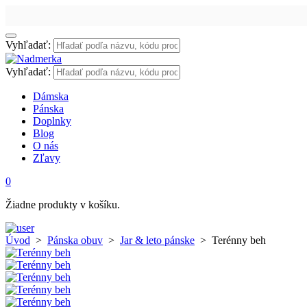
Vyhľadať:
Vyhľadať:
Dámska
Pánska
Doplnky
Blog
O nás
Zľavy
0
Žiadne produkty v košíku.
Úvod
>
Pánska obuv
>
Jar & leto pánske
>
Terénny beh