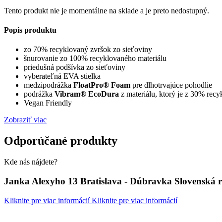
Tento produkt nie je momentálne na sklade a je preto nedostupný.
Popis produktu
zo 70% recyklovaný zvršok zo sieťoviny
šnurovanie zo 100% recyklovaného materiálu
priedušná podšívka zo sieťoviny
vyberateľná EVA stielka
medzipodrážka
FloatPro® Foam
pre dlhotrvajúce pohodlie
podrážka
Vibram® EcoDura
z materiálu, ktorý je z 30% rec
Vegan Friendly
Zobraziť viac
Odporúčané produkty
Kde nás nájdete?
Janka Alexyho 13 Bratislava - Dúbravka Slovenská 
Kliknite pre viac informácií
Kliknite pre viac informácií