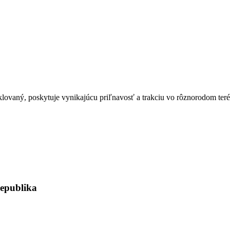
yklovaný, poskytuje vynikajúcu priľnavosť a trakciu vo rôznorodom ter
republika