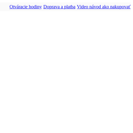
Otváracie hodiny
Doprava a platba
Video návod ako nakupovať