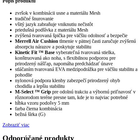
Popis produktu
zvršok v kombinácii usne a materiálu Mesh
tradičné šnurovanie
všitý jazyk zabraňuje vniknutiu nečistôt
priedušná podšívka z materiálu Mesh
zvýšená tvarovaná špička pre väčšiu odolnosť a bezpečie
Merrell Air Cushion
tlmenie v pätnej časti zaručuje zvýšenú
absorpciu nárazov a poskytuje stabilitu
Kinetic Fit ™ Base
vyberateľná tvarovaná stielka,
konštruovaná ako noha, s flexibilnou podporou pre
prirodzený nášľap, napomáha predchádzať únave
stláčaním tvarovaná EVA medzipodrážka pre väčšiu stabilitu a
pohodlie
nylonová podpora klenby zabezpečí prirodzený ohyb
chodidla a lepšiu stabilitu
M-Select ™ Grip
pre odolnú trakciu a výbornú priľnavosť v
rôznorodom teréne presne tam, kde je to najviac potrebné
hĺbka vzoru podošvy 5 mm
farba čierna kombinácia
bežná šírka (G)
Zobraziť viac
Odporúčané produkty