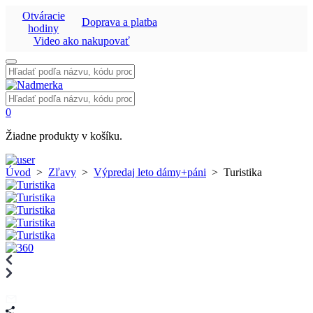
Otváracie
Doprava a platba
hodiny
Video ako nakupovať
Vyhľadať:
Vyhľadať:
0
Žiadne produkty v košíku.
Úvod
>
Zľavy
>
Výpredaj leto dámy+páni
>
Turistika