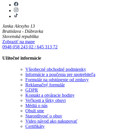
Janka Alexyho 13
Bratislava - Dúbravka
Slovenská republika
Zobraziť na mape
0948 058 243
02 / 645 313 72
Užitočné informácie
Všeobecné obchodné podmienky
Informácie a poučenia pre spotrebiteľa
Formulár na odstúpenie od zmluvy
Reklamačný formulár
GDPR
Kontakt a otváracie hodiny
Veľkosti a šírky obuvi
Médiá o nás
Obuli sme
Starostlivosť o obuv
Video návod ako nakupovať
Certifikáty