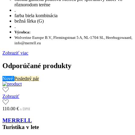
rôznorodom teréne
.
farba biela kombinácia
bežná šírka (G)
.
Výrobca:
Wolverine Europe B.V., Flemingstraat 5 A, NL-1704 SL, Heerhugowaard,
info@merrell.eu
Zobraziť viac
Odporúčané produkty
Nové
Posledný pár
Zobraziť
110.00
€
s DPH
MERRELL
Turistika v lete