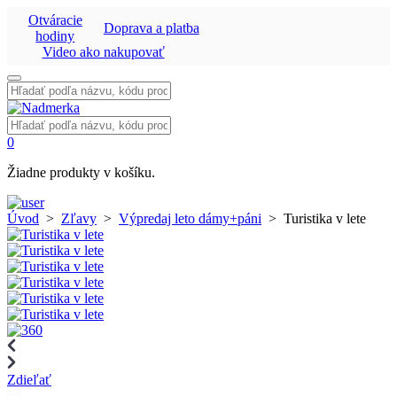
Otváracie
Doprava a platba
hodiny
Video ako nakupovať
Vyhľadať:
Vyhľadať:
0
Žiadne produkty v košíku.
Úvod
>
Zľavy
>
Výpredaj leto dámy+páni
>
Turistika v lete
Zdieľať