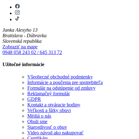
Janka Alexyho 13
Bratislava - Dúbravka
Slovenská republika
Zobraziť na mape
0948 058 243
02 / 645 313 72
Užitočné informácie
Všeobecné obchodné podmienky
Informácie a poučenia pre spotrebiteľa
Formulár na odstúpenie od zmluvy
Reklamačný formulár
GDPR
Kontakt a otváracie hodiny
Veľkosti a šírky obuvi
Médiá o nás
Obuli sme
Starostlivosť o obuv
Video návod ako nakupovať
Certifikáty