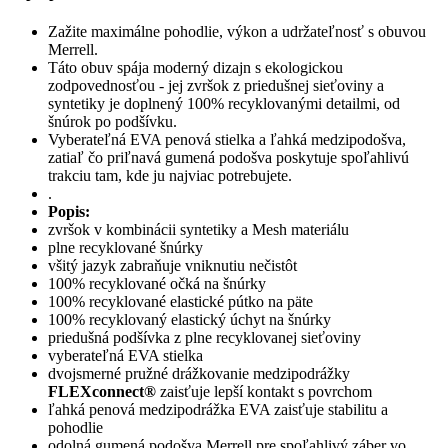
Zažite maximálne pohodlie, výkon a udržateľnosť s obuvou
Merrell.
Táto obuv spája moderný dizajn s ekologickou
zodpovednosťou - jej zvršok z priedušnej sieťoviny a
syntetiky je doplnený 100% recyklovanými detailmi, od
šnúrok po podšívku.
Vyberateľná EVA penová stielka a ľahká medzipodošva,
zatiaľ čo priľnavá gumená podošva poskytuje spoľahlivú
trakciu tam, kde ju najviac potrebujete.
.
Popis:
zvršok v kombinácii syntetiky a Mesh materiálu
plne recyklované šnúrky
všitý jazyk zabraňuje vniknutiu nečistôt
100% recyklované očká na šnúrky
100% recyklované elastické pútko na päte
100% recyklovaný elastický úchyt na šnúrky
priedušná podšívka z plne recyklovanej sieťoviny
vyberateľná EVA stielka
dvojsmerné pružné drážkovanie medzipodrážky
FLEXconnect®
zaisťuje lepší kontakt s povrchom
ľahká penová medzipodrážka EVA zaisťuje stabilitu a
pohodlie
odolná gumená podošva Merrell pre spoľahlivý záber vo