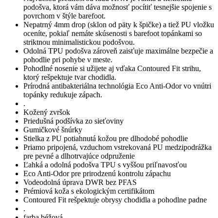
podošva, ktorá vám dáva možnosť pocítiť tesnejšie spojenie s
povrchom v štýle barefoot.
Nepatrný 4mm drop (sklon od päty k špičke) a tiež PU vložku
oceníte, pokiaľ nemáte skúsenosti s barefoot topánkami so
striktnou minimalistickou podošvou.
Odolná TPU podošva zároveň zaisťuje maximálne bezpečie a
pohodlie pri pohybe v meste.
Pohodlné nosenie si užijete aj vďaka Contoured Fit strihu,
ktorý rešpektuje tvar chodidla.
Prírodná antibakteriálna technológia Eco Anti-Odor vo vnútri
topánky redukuje zápach.
.
Kožený zvršok
Priedušná podšívka zo sieťoviny
Gumičkové šnúrky
Stielka z PU potiahnutá kožou pre dlhodobé pohodlie
Priamo pripojená, vzduchom vstrekovaná PU medzipodrážka
pre pevné a dlhotrvajúce odpruženie
Ľahká a odolná podošva TPU s vyššou priľnavosťou
Eco Anti-Odor pre prirodzenú kontrolu zápachu
Vodeodolná úprava DWR bez PFAS
Prémiová koža s ekologickým certifikátom
Contoured Fit rešpektuje obrysy chodidla a pohodlne padne
.
farba béžová