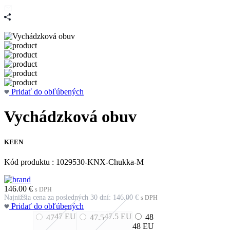
Pridať do obľúbených
Vychádzková obuv
KEEN
Kód produktu : 1029530-KNX-Chukka-M
146.00
€
s DPH
Najnižšia cena za posledných 30 dní:
146.00
€
s DPH
Pridať do obľúbených
47
EU
47.5
EU
48
47
47.5
48
EU