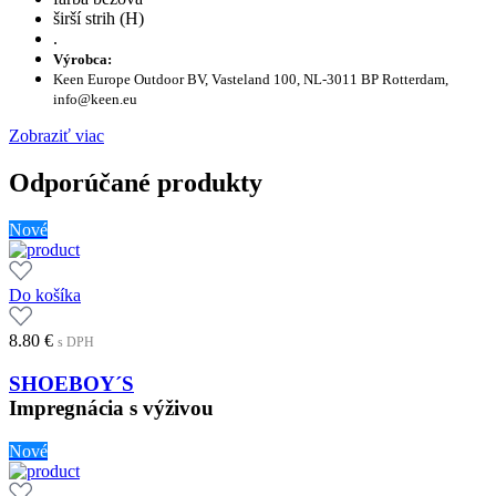
širší strih (H)
.
Výrobca:
Keen Europe Outdoor BV, Vasteland 100, NL-3011 BP Rotterdam,
info@keen.eu
Zobraziť viac
Odporúčané produkty
Nové
Do košíka
8.80
€
s DPH
SHOEBOY´S
Impregnácia s výživou
Nové