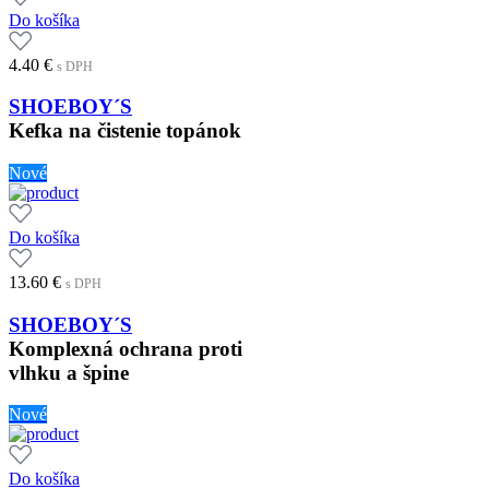
Do košíka
4.40
€
s DPH
SHOEBOY´S
Kefka na čistenie topánok
Nové
Do košíka
13.60
€
s DPH
SHOEBOY´S
Komplexná ochrana proti
vlhku a špine
Nové
Do košíka