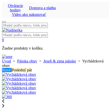
Otváracie
Doprava a platba
hodiny
Video ako nakupovať
Vyhľadať:
Vyhľadať:
0
Žiadne produkty v košíku.
Úvod
>
Pánska obuv
>
Jeseň & zima pánske
>
Vychádzková
obuv
Nové
Posledný pár