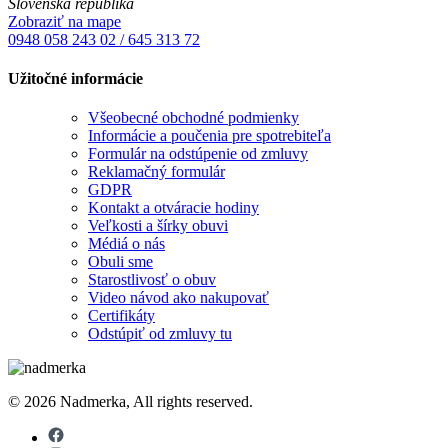
Slovenská republika
Zobraziť na mape
0948 058 243
02 / 645 313 72
Užitočné informácie
Všeobecné obchodné podmienky
Informácie a poučenia pre spotrebiteľa
Formulár na odstúpenie od zmluvy
Reklamačný formulár
GDPR
Kontakt a otváracie hodiny
Veľkosti a šírky obuvi
Médiá o nás
Obuli sme
Starostlivosť o obuv
Video návod ako nakupovať
Certifikáty
Odstúpiť od zmluvy tu
© 2026 Nadmerka, All rights reserved.