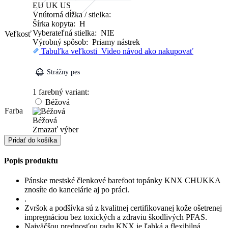
EU
UK
US
Vnútorná dĺžka / stielka:
Šírka kopyta: H
Vyberateľná stielka: NIE
Veľkosť
Výrobný spôsob: Priamy nástrek
Tabuľka veľkosti
Video návod ako nakupovať
Strážny pes
1 farebný variant:
Béžová
Farba
Béžová
Zmazať výber
množstvo
Pridať do košíka
Vychádzková
obuv
Popis produktu
Pánske mestské členkové barefoot topánky KNX CHUKKA
znosíte do kancelárie aj po práci.
.
Zvršok a podšívka sú z kvalitnej certifikovanej kože ošetrenej
impregnáciou bez toxických a zdraviu škodlivých PFAS.
Najväčšou prednosťou radu KNX je ľahká a flexibilná