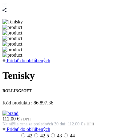
Pridať do obľúbených
Tenisky
ROLLINGSOFT
Kód produktu : 86.897.36
112.00
€
s DPH
Najnižšia cena za posledných 30 dní:
112.00
€
s DPH
Pridať do obľúbených
42
42.5
43
44