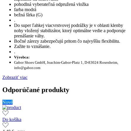
pohodlná vyberateľná odpružená vložka
farba modrá
bežná šírka (G)
.
Do super ľahkej viacvrstvovej podrážky je v oblasti klenby
nohy vložený stabilizátor, ktorý optimálne vedie a podporuje
prenášanie váhy.
Bočné zárezy zabezpečujú pritom čo najvyššiu flexibilitu.
Zažite to vznášanie.
.
Výrobca:
Gabor Shoes GmbH, Joachim-Gabor-Platz 1, D-83024 Rosenheim,
info@gabor.com
Zobraziť viac
Odporúčané produkty
Nové
Do košíka