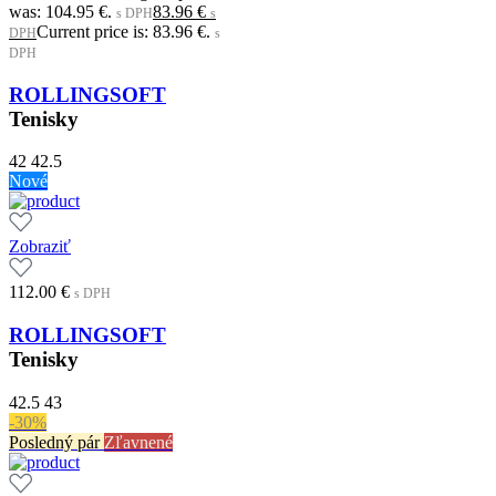
was: 104.95 €.
83.96
€
s DPH
s
Current price is: 83.96 €.
DPH
s
DPH
ROLLINGSOFT
Tenisky
42
42.5
Nové
Zobraziť
112.00
€
s DPH
ROLLINGSOFT
Tenisky
42.5
43
-30%
Posledný pár
Zľavnené