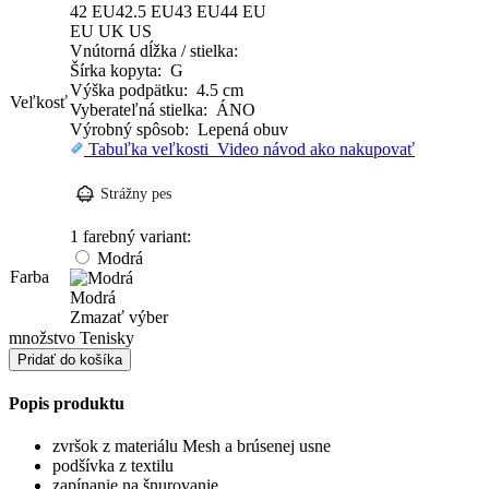
42
EU
42.5
EU
43
EU
44
EU
EU
UK
US
Vnútorná dĺžka / stielka:
Šírka kopyta: G
Výška podpätku: 4.5 cm
Veľkosť
Vyberateľná stielka: ÁNO
Výrobný spôsob: Lepená obuv
Tabuľka veľkosti
Video návod ako nakupovať
Strážny pes
1 farebný variant:
Modrá
Farba
Modrá
Zmazať výber
množstvo Tenisky
Pridať do košíka
Popis produktu
zvršok z materiálu Mesh a brúsenej usne
podšívka z textilu
zapínanie na šnurovanie