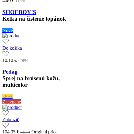
4.40
€
s DPH
SHOEBOY´S
Kefka na čistenie topánok
Nové
Do košíka
10.10
€
s DPH
Pedag
Sprej na brúsenú kožu,
multicolor
-20%
Zľavnené
Zobraziť
104.95
€
Original price
s DPH