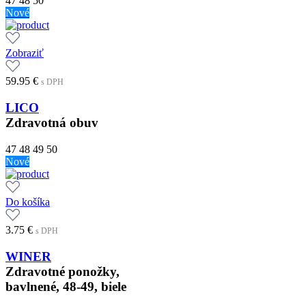
47
48
50
Nové
Zobraziť
59.95
€
s DPH
LICO
Zdravotná obuv
47
48
49
50
Nové
Do košíka
3.75
€
s DPH
WINER
Zdravotné ponožky,
bavlnené, 48-49, biele