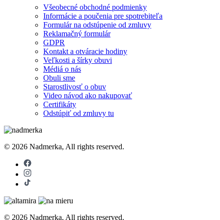
Všeobecné obchodné podmienky
Informácie a poučenia pre spotrebiteľa
Formulár na odstúpenie od zmluvy
Reklamačný formulár
GDPR
Kontakt a otváracie hodiny
Veľkosti a šírky obuvi
Médiá o nás
Obuli sme
Starostlivosť o obuv
Video návod ako nakupovať
Certifikáty
Odstúpiť od zmluvy tu
© 2026 Nadmerka, All rights reserved.
© 2026 Nadmerka, All rights reserved.