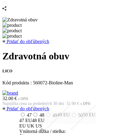
Pridať do obľúbených
Zdravotná obuv
LICO
Kód produktu : 560072-Bioline-Man
32.00
€
s DPH
Najnižšia cena za posledných 30 dní:
32.00
€
s DPH
Pridať do obľúbených
49
EU
50
EU
47
48
49
50
47
EU
48
EU
EU
UK
US
Vnútorná dĺžka / stielka: