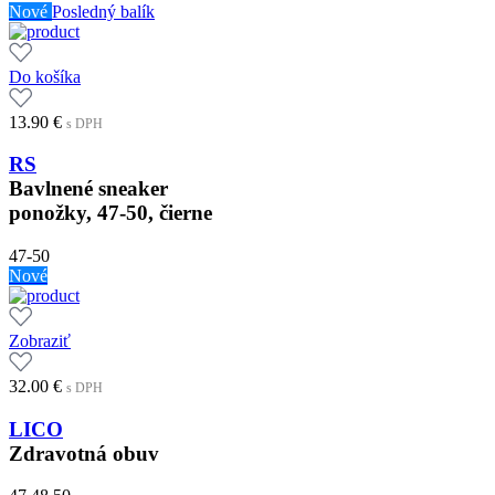
Nové
Posledný balík
Do košíka
13.90
€
s DPH
RS
Bavlnené sneaker
ponožky, 47-50, čierne
47-50
Nové
Zobraziť
32.00
€
s DPH
LICO
Zdravotná obuv