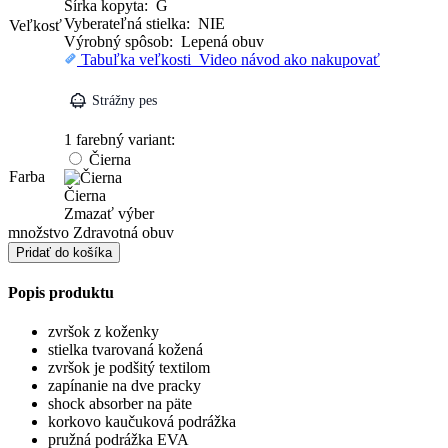
Šírka kopyta: G
Vyberateľná stielka: NIE
Veľkosť
Výrobný spôsob: Lepená obuv
Tabuľka veľkosti
Video návod ako nakupovať
Strážny pes
1 farebný variant:
Čierna
Farba
Čierna
Zmazať výber
množstvo Zdravotná obuv
Pridať do košíka
Popis produktu
zvršok z koženky
stielka tvarovaná kožená
zvršok je podšitý textilom
zapínanie na dve pracky
shock absorber na päte
korkovo kaučuková podrážka
pružná podrážka EVA