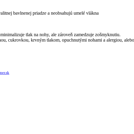
litnej bavlnenej priadze a neobsahujú umelé vlákna
minimalizuje tlak na nohy, ale zároveň zamedzuje zošmyknutiu.
hou, cukrovkou, krvným tlakom, opuchnutými nohami a alergiou, alebo
ner.sk