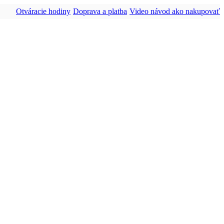
Otváracie hodiny
Doprava a platba
Video návod ako nakupovať