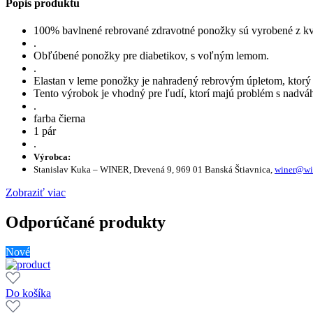
Popis produktu
100% bavlnené rebrované zdravotné ponožky sú vyrobené z kva
.
Obľúbené ponožky pre diabetikov, s voľným lemom.
.
Elastan v leme ponožky je nahradený rebrovým úpletom, ktorý 
Tento výrobok je vhodný pre ľudí, ktorí majú problém s nadvá
.
farba čierna
1 pár
.
Výrobca:
Stanislav Kuka – WINER, Drevená 9, 969 01 Banská Štiavnica,
winer@wi
Zobraziť viac
Odporúčané produkty
Nové
Do košíka