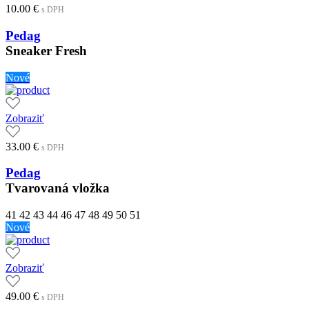
10.00
€
s DPH
Pedag
Sneaker Fresh
Nové
Zobraziť
33.00
€
s DPH
Pedag
Tvarovaná vložka
41
42
43
44
46
47
48
49
50
51
Nové
Zobraziť
49.00
€
s DPH