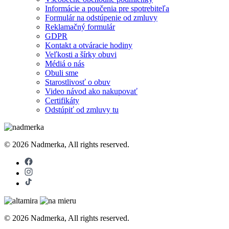
Informácie a poučenia pre spotrebiteľa
Formulár na odstúpenie od zmluvy
Reklamačný formulár
GDPR
Kontakt a otváracie hodiny
Veľkosti a šírky obuvi
Médiá o nás
Obuli sme
Starostlivosť o obuv
Video návod ako nakupovať
Certifikáty
Odstúpiť od zmluvy tu
© 2026 Nadmerka, All rights reserved.
© 2026 Nadmerka, All rights reserved.