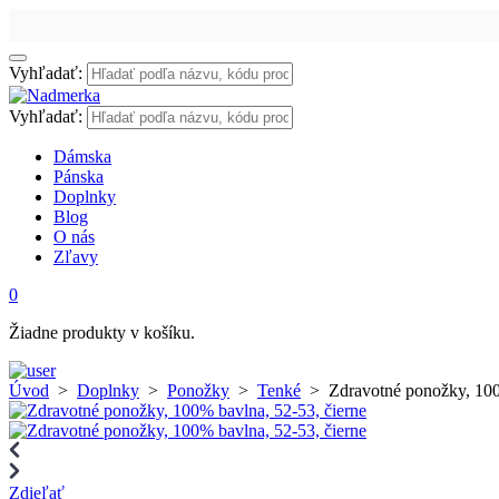
Vyhľadať:
Vyhľadať:
Dámska
Pánska
Doplnky
Blog
O nás
Zľavy
0
Žiadne produkty v košíku.
Úvod
>
Doplnky
>
Ponožky
>
Tenké
>
Zdravotné ponožky, 100
Zdieľať