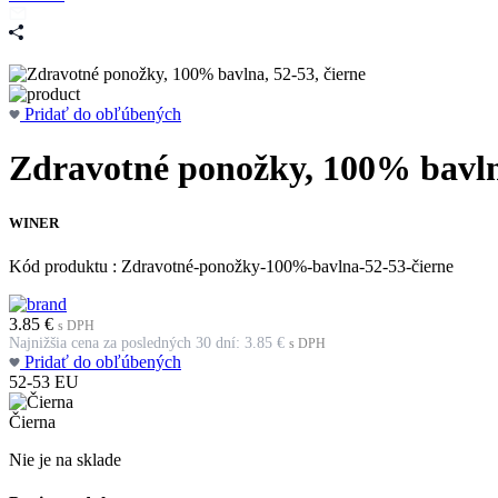
Pridať do obľúbených
Zdravotné ponožky, 100% bavlna
WINER
Kód produktu : Zdravotné-ponožky-100%-bavlna-52-53-čierne
3.85
€
s DPH
Najnižšia cena za posledných 30 dní:
3.85
€
s DPH
Pridať do obľúbených
52-53
EU
Čierna
Nie je na sklade